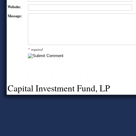
Website:
Message:
*
required
Home
About Us
Value Proposition
Professionals
Contact
Capital Investment Fund, LP