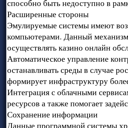
способно быть недоступно в рам
Расширенные стороны
Эмулируемые системы имеют воз
компьютерами. Данный механизм 
осуществлять казино онлайн обс
Автоматическое управление контр
останавливать среды в случае ро
формирует инфраструктуру более
Интеграция с облачными сервиса
ресурсов а также помогает задей
Сохранение информации
Данные программной системы хра