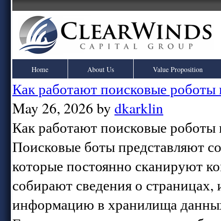
Home
About Us
Value Proposition
Как работают поисковые роботы 
May 26, 2026 by
dkarklin
Как работают поисковые роботы 
Поисковые боты представляют с
которые постоянно сканируют ко
собирают сведения о страницах, 
информацию в хранилища данных