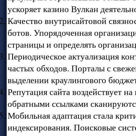
ускоряет казино Вулкан деятельн
Качество внутрисайтовой связно
ботов. Упорядоченная организац
страницы и определять организа
Периодическое актуализация кон
частых обходов. Порталы с свеж
выделении краулингового бюджет
Репутация сайта воздействует н
обратными ссылками сканируются
Мобильная адаптация стала крит
индексирования. Поисковые сис