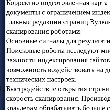
Корректно подготовленная карта
документы с ограничением индек
главные редакции страниц Вулка
сканирования роботами.
Основные сигналы для результат
Поисковые роботы исследуют мн
важности индексирования сайтов
возможность воздействовать на д
технических настроек.
Быстродействие открытия страни
скорость сканирования. Произво
краулерам обрабатывать больше с