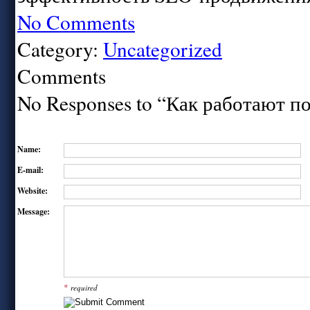
No Comments
Category:
Uncategorized
Comments
No Responses to “Как работают п
Name:
E-mail:
Website:
Message:
*
required