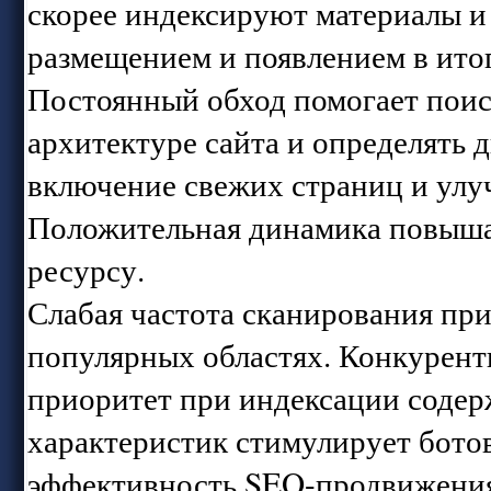
скорее индексируют материалы и
размещением и появлением в итог
Постоянный обход помогает поис
архитектуре сайта и определять 
включение свежих страниц и улу
Положительная динамика повыша
ресурсу.
Слабая частота сканирования пр
популярных областях. Конкурен
приоритет при индексации соде
характеристик стимулирует ботов
эффективность SEO-продвижени