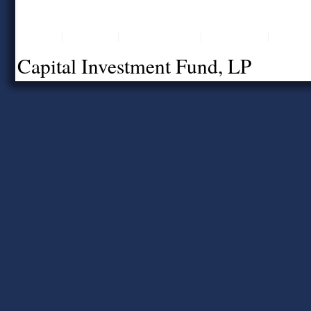
Home
About Us
Value Proposition
Professionals
Contact
Capital Investment Fund, LP