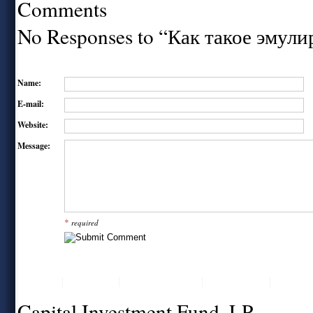
Comments
No Responses to “Как такое эму
Name:
E-mail:
Website:
Message:
*
required
Home
About Us
Value Proposition
Professionals
Contact
Capital Investment Fund, LP