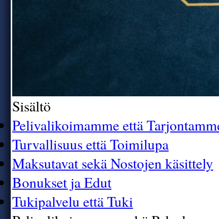
Sisältö
Pelivalikoimamme että Tarjontamm
Turvallisuus että Toimilupa
Maksutavat sekä Nostojen käsittely
Bonukset ja Edut
Tukipalvelu että Tuki