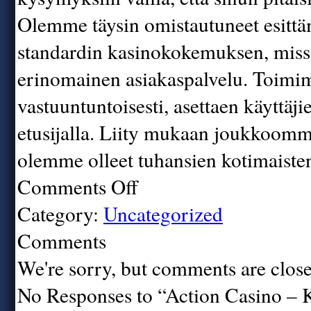
Olemme täysin omistautuneet esitt
standardin kasinokokemuksen, missä 
erinomainen asiakaspalvelu. Toimim
vastuuntuntoisesti, asettaen käyttäj
etusijalla. Liity mukaan joukkoomme
olemme olleet tuhansien kotimaisten
Comments Off
Category:
Uncategorized
Comments
We're sorry, but comments are close
No Responses to “Action Casino – 