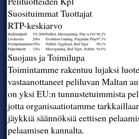
Pelituotteiden Kpl
Suosituimmat Tuottajat
RTP-keskiarvo
Hedelmäpelit
Yli 2800
NetEnt, Microgaming, Play’n GO
96.2%
Livekasino
200+
Evolution Gaming, Pragmatic Play
97.3%
Pöytäpelaaminen
350+
NetEnt, Yggdrasil, Red Tiger
98.1%
Pääpottipelit
120+
Microgaming, Red Tiger, NetEnt
94.8%
Suojaus ja Toimilupa
Toimintamme rakentuu lujaksi luot
vastaanottaneet peliluvan Maltan au
on yksi EU:n tunnustetuimmista peli
jotta organisaatiotamme tarkkaillaa
jäykkiä säännöksiä eettisen pelaami
pelaamisen kannalta.