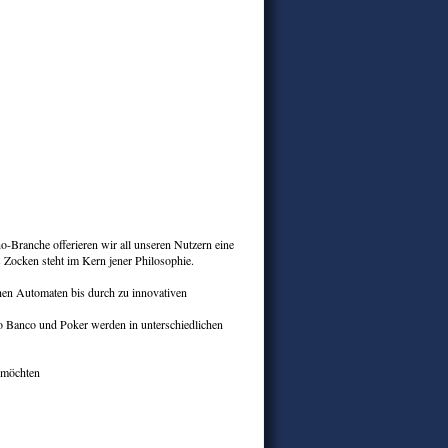
-Branche offerieren wir all unseren Nutzern eine
s Zocken steht im Kern jener Philosophie.
hen Automaten bis durch zu innovativen
nto Banco und Poker werden in unterschiedlichen
n möchten