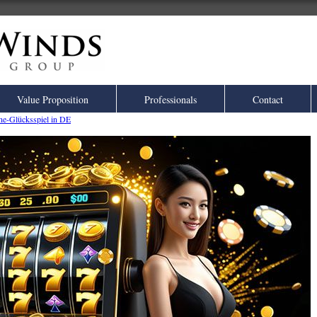
Value Proposition
Professionals
Contact
ne-Glücksspiel in DE