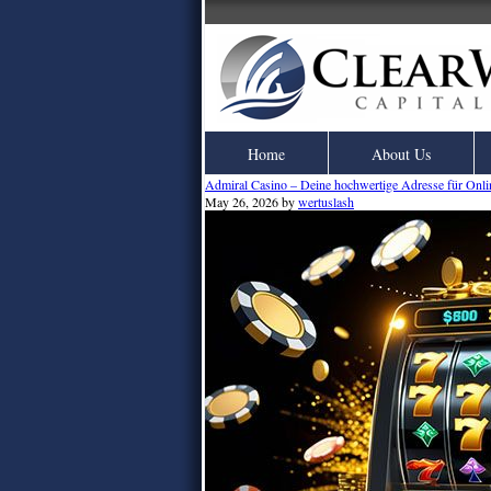
Home
About Us
Admiral Casino – Deine hochwertige Adresse für Onli
May 26, 2026 by
wertuslash