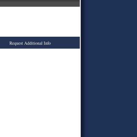
Request Additional Info