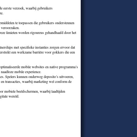
e eerste verzoek, waarbij gebruikers
ze.
pmiddelen te toepassen die gebruikers ondersteunen
g veroorzaken.
 Deze limieten worden rigoureus gehandhaafd door het
nerships met specifieke instanties zorgen ervoor dat
verstrekt een werkzame barrière voor gokkers die een
optimaliseerde mobile websites en native programma’s
 naadloze mobile experience.
ones. Spelers kunnen onderweg deposito’s uitvoeren,
s en transacties, waarbij marketing wel conform de
oor mobiele beeldschermen, waarbij laadtijden
itale wereld.