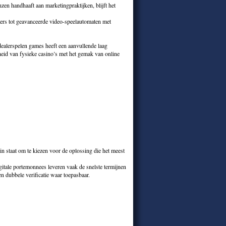
en handhaaft aan marketingpraktijken, blijft het
ekers tot geavanceerde video-speelautomaten met
 dealerspelen games heeft een aanvullende laag
heid van fysieke casino’s met het gemak van online
n staat om te kiezen voor de oplossing die het meest
itale portemonnees leveren vaak de snelste termijnen
n dubbele verificatie waar toepasbaar.