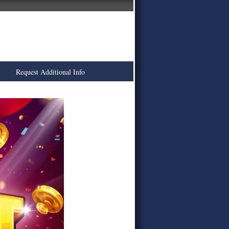
Request Additional Info