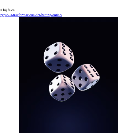
n bij falen
rypto-la-trasformazione-del-betting-online/