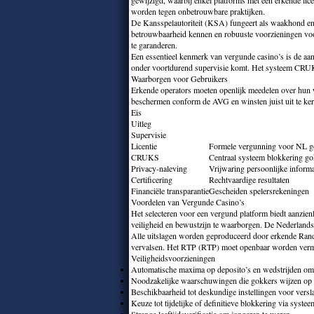
gewijzigd, waarbij enkel platforms met een erkende li
worden tegen onbetrouwbare praktijken.
De Kansspelautoriteit (KSA) fungeert als waakhond en h
betrouwbaarheid kennen en robuuste voorzieningen vo
te garanderen.
Een essentieel kenmerk van vergunde casino’s is de aan
onder voortdurend supervisie komt. Het systeem CRUKS 
Waarborgen voor Gebruikers
Erkende operators moeten openlijk meedelen over hun w
beschermen conform de AVG en winsten juist uit te ker
Eis
Uitleg
Supervisie
Licentie
Formele vergunning voor NL 
CRUKS
Centraal systeem blokkering g
Privacy-naleving
Vrijwaring persoonlijke informa
Certificering
Rechtvaardige resultaten
Financiële transparantie
Gescheiden spelersrekeningen
Voordelen van Vergunde Casino’s
Het selecteren voor een vergund platform biedt aanzienl
veiligheid en bewustzijn te waarborgen. De Nederlandse 
Alle uitslagen worden geproduceerd door erkende Rando
vervalsen. Het RTP (RTP) moet openbaar worden verme
Veiligheidsvoorzieningen
Automatische maxima op deposito’s en wedstrijden om 
Noodzakelijke waarschuwingen die gokkers wijzen op 
Beschikbaarheid tot deskundige instellingen voor versl
Keuze tot tijdelijke of definitieve blokkering via systee