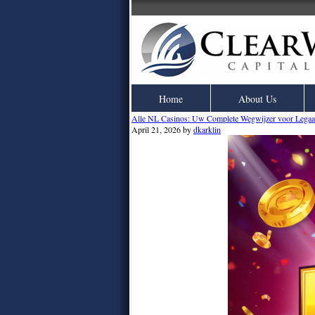
Home
About Us
Alle NL Casinos: Uw Complete Wegwijzer voor Legaa
April 21, 2026 by
dkarklin