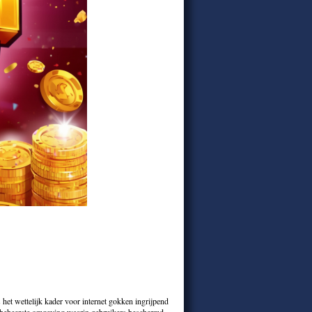
het wettelijk kader voor internet gokken ingrijpend