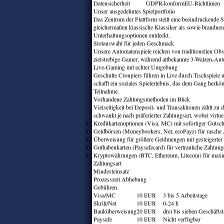
Datensicherheit
GDPR-konform
EU-Richtlinien
Unser ausgedehntes Spielportfolio
Das Zentrum der Plattform stellt eine beeindruckende S
gleichermaßen klassische Klassiker als sowie brandneue
Unterhaltungsoptionen entdeckt.
Slotauswahl für jeden Geschmack
Unsere Automatenspiele reichen von traditionellen Ob
zielstrebige Gamer, während altbekannte 3-Walzen-Auto
Live-Gaming mit echter Umgebung
Geschulte Croupiers führen in Live durch Tischspiele
schafft ein soziales Spielerlebnis, das dem Gang herk
Teilnahme.
Vorhandene Zahlungsmethoden im Blick
Vielseitigkeit bei Deposit- und Transaktionen zählt zu
schwankt je nach präferierter Zahlungsart, wobei virt
Kreditkartenoptionen (Visa, MC) mit sofortiger Gutsch
Geldbörsen (Moneybookers, Net, ecoPayz) für rasch
Überweisung für größere Geldmengen mit gesteigerter
Guthabenkarten (Paysafecard) für vertrauliche Zahlun
Kryptowährungen (BTC, Ethereum, Litecoin) für max
Zahlungsart
Mindesteinsatz
Prozesszeit Abhebung
Gebühren
Visa/MC
10 EUR
3 bis 5 Arbeitstage
Skrill/Net
10 EUR
0-24 h
Banküberweisung
20 EUR
drei bis sieben Geschäfts
Paysafe
10 EUR
Nicht verfügbar