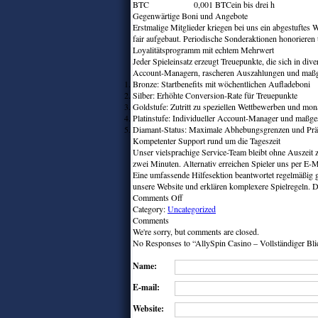
BTC
0,001 BTC
ein bis drei h
Gegenwärtige Boni und Angebote
Erstmalige Mitglieder kriegen bei uns ein abgestuftes
fair aufgebaut. Periodische Sonderaktionen honorieren 
Loyalitätsprogramm mit echtem Mehrwert
Jeder Spieleinsatz erzeugt Treuepunkte, die sich in d
Account-Managern, rascheren Auszahlungen und maßg
Bronze: Startbenefits mit wöchentlichen Aufladeboni
Silber: Erhöhte Conversion-Rate für Treuepunkte
Goldstufe: Zutritt zu speziellen Wettbewerben und mo
Platinstufe: Individueller Account-Manager und maßge
Diamant-Status: Maximale Abhebungsgrenzen und Pr
Kompetenter Support rund um die Tageszeit
Unser vielsprachige Service-Team bleibt ohne Auszeit 
zwei Minuten. Alternativ erreichen Spieler uns per E-M
Eine umfassende Hilfesektion beantwortet regelmäßig
unsere Website und erklären komplexere Spielregeln. Die
Comments Off
Category:
Uncategorized
Comments
We're sorry, but comments are closed.
No Responses to “AllySpin Casino – Vollständiger Blic
Name:
E-mail:
Website: