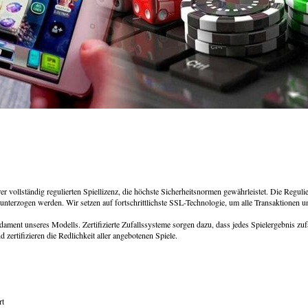
rer vollständig regulierten Spiellizenz, die höchste Sicherheitsnormen gewährleistet. Die Reguli
nterzogen werden. Wir setzen auf fortschrittlichste SSL-Technologie, um alle Transaktionen un
dament unseres Modells. Zertifizierte Zufallssysteme sorgen dazu, dass jedes Spielergebnis zuf
 zertifizieren die Redlichkeit aller angebotenen Spiele.
rt