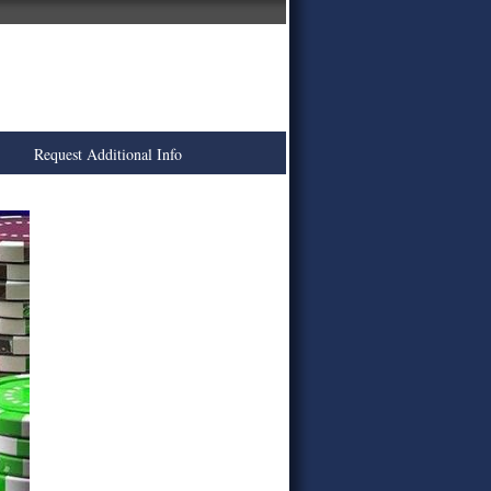
Request Additional Info