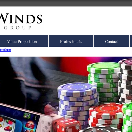
Value Proposition
Professionals
Contact
lattform