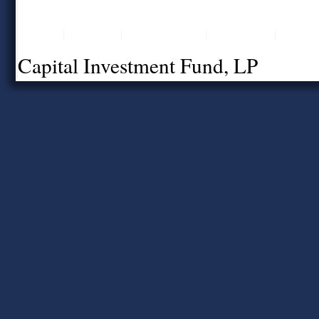
Home
About Us
Value Proposition
Professionals
Contact
Capital Investment Fund, LP