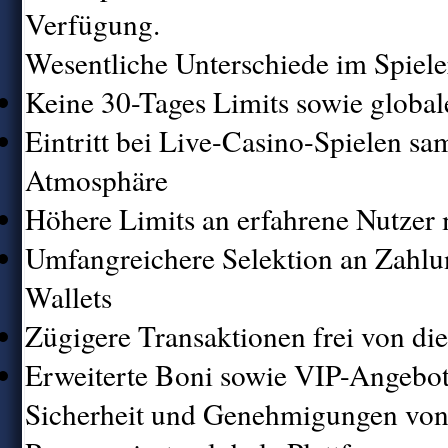
Verfügung.
Wesentliche Unterschiede im Spiele
Keine 30-Tages Limits sowie global
Eintritt bei Live-Casino-Spielen sam
Atmosphäre
Höhere Limits an erfahrene Nutzer
Umfangreichere Selektion an Zahl
Wallets
Zügigere Transaktionen frei von di
Erweiterte Boni sowie VIP-Angebot
Sicherheit und Genehmigungen von