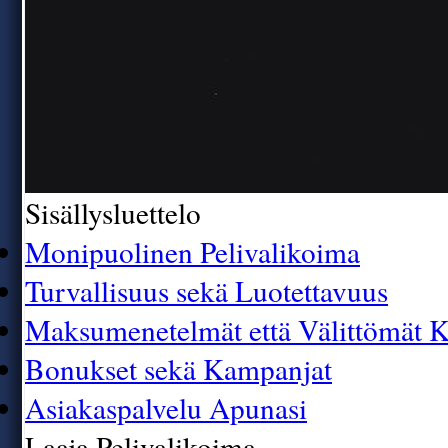
Sisällysluettelo
Monipuolinen Pelivalikoima
Turvallisuus sekä Luotettavuus
Maksumenetelmät että Välittömät K
Bonukset sekä Kampanjat
Asiakaspalvelu Apunasi
Laaja Pelivalikoima