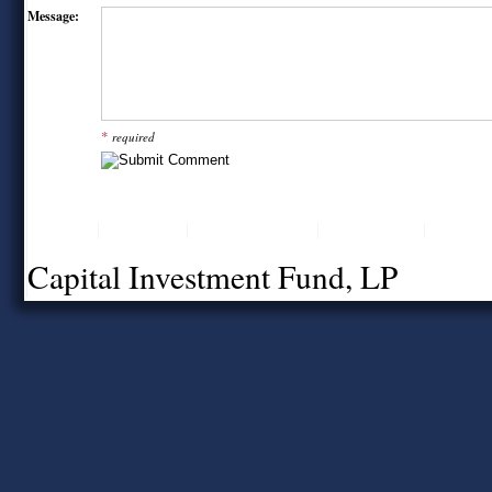
Message:
*
required
Home
About Us
Value Proposition
Professionals
Contact
Capital Investment Fund, LP