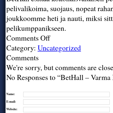
pelivalikoima, suojaus, nopeat rahan
joukkoomme heti ja nauti, miksi sitt
pelikumppanikseen.
Comments Off
Category:
Uncategorized
Comments
We're sorry, but comments are close
No Responses to “BetHall – Varma P
Name:
E-mail:
Website: