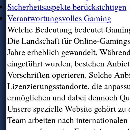
Sicherheitsaspekte berücksichtigen
Verantwortungsvolles Gaming
Welche Bedeutung bedeutet Gaming
Die Landschaft für Online-Gamings 
Jahre erheblich gewandelt. Währen
eingeführt wurden, bestehen Anbiet
Vorschriften operieren. Solche Anbi
Lizenzierungsstandorte, die anpa
ermöglichen und dabei dennoch Qu
Unsere spezielle Website gehört zu 
Team arbeiten nach internationale