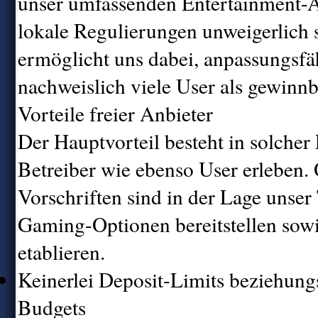
unser umfassenden Entertainment-A
lokale Regulierungen unweigerlich
ermöglicht uns dabei, anpassungsfäh
nachweislich viele User als gewin
Vorteile freier Anbieter
Der Hauptvorteil besteht in solcher 
Betreiber wie ebenso User erleben.
Vorschriften sind in der Lage unse
Gaming-Optionen bereitstellen sowi
etablieren.
Keinerlei Deposit-Limits beziehun
Budgets