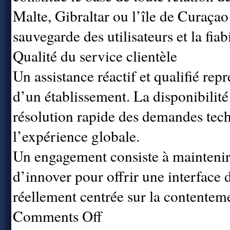
Malte, Gibraltar ou l’île de Curaçao
sauvegarde des utilisateurs et la fiab
Qualité du service clientèle
Un assistance réactif et qualifié rep
d’un établissement. La disponibilité 
résolution rapide des demandes tech
l’expérience globale.
Un engagement consiste à maintenir 
d’innover pour offrir une interface 
réellement centrée sur la contenteme
Comments Off