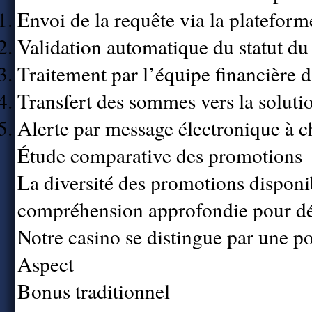
Envoi de la requête via la plateforme
Validation automatique du statut du
Traitement par l’équipe financière 
Transfert des sommes vers la soluti
Alerte par message électronique à c
Étude comparative des promotions
La diversité des promotions disponi
compréhension approfondie pour détec
Notre casino se distingue par une poli
Aspect
Bonus traditionnel