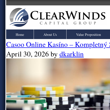
Home
About Us
Value Proposition
Casoo Online Kasíno – Kompletný 
April 30, 2026 by
dkarklin