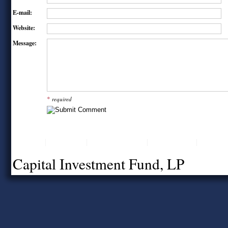
E-mail:
Website:
Message:
*
required
Home
About Us
Value Proposition
Professionals
Contact
Capital Investment Fund, LP