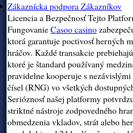
Zákaznícka podpora Zákazníkov
Licencia a Bezpečnosť Tejto Platfo
Fungovanie
Casoo casino
zabezpeču
ktorá garantuje poctivosť herných
hráčov. Každé transakcie prebiehajú
ktoré je štandard používaný medzi
pravidelne kooperuje s nezávislými 
čísel (RNG) vo všetkých dostupných
Serióznosť našej platformy potvrdzu
striktné nástroje zodpovedného hra
obmedzenia vkladov, strát alebo he