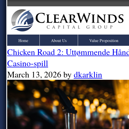
Home
About Us
Value Proposition
Chicken Road 2: Uttømmende Håndb
Casino-spill
March 13, 2026 by
dkarklin