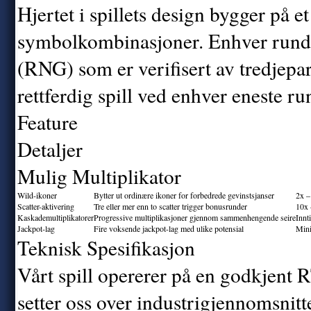
Hjertet i spillets design bygger på
symbolkombinasjoner. Enhver rund
(RNG) som er verifisert av tredjepart
rettferdig spill ved enhver eneste ru
Feature
Detaljer
Mulig Multiplikator
Wild-ikoner
Bytter ut ordinære ikoner for forbedrede gevinstsjanser
2x –
Scatter-aktivering
Tre eller mer enn to scatter trigger bonusrunder
10x 
Kaskademultiplikatorer
Progressive multiplikasjoner gjennom sammenhengende seire
Innt
Jackpot-lag
Fire voksende jackpot-lag med ulike potensial
Mini
Teknisk Spesifikasjon
Vårt spill opererer på en godkjent
setter oss over industrigjennomsnit