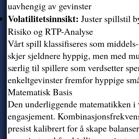
uavhengig av gevinster
Volatilitetsinnsikt:
Juster spillstil b
Risiko og RTP-Analyse
Vårt spill klassifiseres som middels-
skjer sjeldnere hyppig, men med muli
særlig til spillere som verdsetter s
enkeltgevinster fremfor hyppige små
Matematisk Basis
Den underliggende matematikken i v
engasjement. Kombinasjonsfrekvense
presist kalibrert for å skape balans