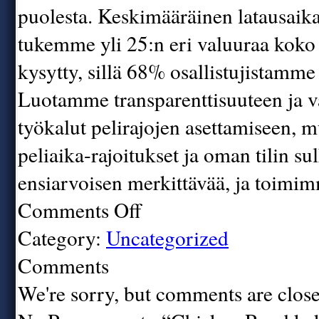
puolesta. Keskimääräinen latausai
tukemme yli 25:n eri valuuraa koko
kysytty, sillä 68% osallistujistamme 
Luotamme transparenttisuuteen ja v
työkalut pelirajojen asettamiseen, m
peliaika-rajoitukset ja oman tilin s
ensiarvoisen merkittävää, ja toimim
Comments Off
Category:
Uncategorized
Comments
We're sorry, but comments are close