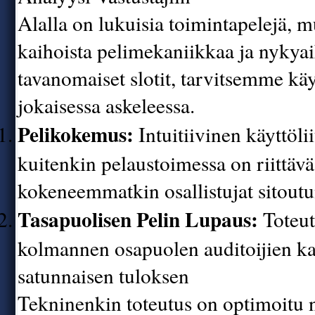
Alalla on lukuisia toimintapelejä, 
kaihoista pelimekaniikkaa ja nykyai
tavanomaiset slotit, tarvitsemme käyt
jokaisessa askeleessa.
Pelikokemus:
Intuitiivinen käyttöl
kuitenkin pelaustoimessa on riittäv
kokeneemmatkin osallistujat sitout
Tasapuolisen Pelin Lupaus:
Toteutu
kolmannen osapuolen auditoijien k
satunnaisen tuloksen
Tekninenkin toteutus on optimoitu no