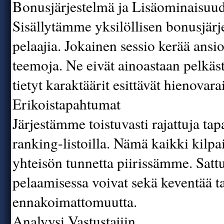
Bonusjärjestelmä ja Lisäominaisuu
Sisällytämme yksilöllisen bonusjärje
pelaajia. Jokainen sessio kerää ansio
teemoja. Ne eivät ainoastaan pelkä
tietyt karaktäärit esittävät hienovarai
Erikoistapahtumat
Järjestämme toistuvasti rajattuja tapa
ranking-listoilla. Nämä kaikki kilpai
yhteisön tunnetta piirissämme. Satt
pelaamisessa voivat sekä keventää ta
ennakoimattomuutta.
Analyysi Vastustajiin