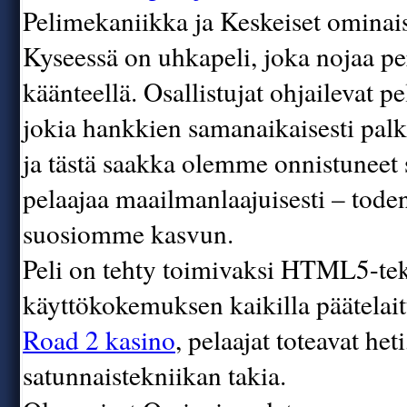
Pelimekaniikka ja Keskeiset ominai
Kyseessä on uhkapeli, joka nojaa p
käänteellä. Osallistujat ohjailevat pe
jokia hankkien samanaikaisesti pal
ja tästä saakka olemme onnistuneet s
pelaajaa maailmanlaajuisesti – toden
suosiomme kasvun.
Peli on tehty toimivaksi HTML5-tek
käyttökokemuksen kaikilla päätelaitt
Road 2 kasino
, pelaajat toteavat het
satunnaistekniikan takia.