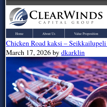
Home
About Us
Value Proposition
Chicken Road kaksi – Seikkailupeli 
March 17, 2026 by
dkarklin