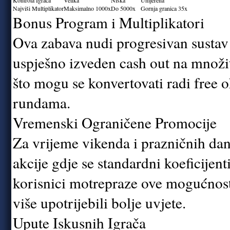
Kontrola Igrača
Velika
Niska
Umjerena
Najviši Multiplikator
Maksimalno 1000x
Do 5000x
Gornja granica 35x
Bonus Program i Multiplikatori
Ova zabava nudi progresivan sustav 
uspješno izveden cash out na množit
što mogu se konvertovati radi free o
rundama.
Vremenski Ograničene Promocije
Za vrijeme vikenda i prazničnih dan
akcije gdje se standardni koeficije
korisnici motrepraze ove mogućnosti
više upotrijebili bolje uvjete.
Upute Iskusnih Igrača