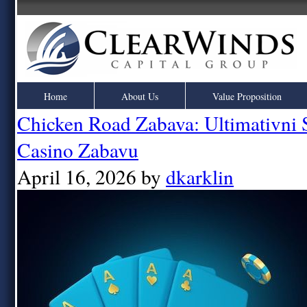
Home
About Us
Value Proposition
Chicken Road Zabava: Ultimativni 
Casino Zabavu
April 16, 2026 by
dkarklin