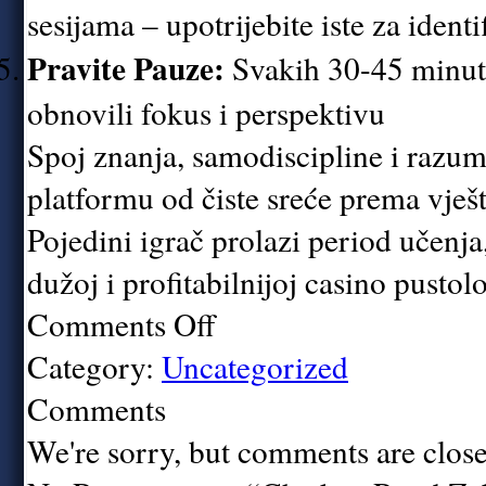
sesijama – upotrijebite iste za iden
Pravite Pauze:
Svakih 30-45 minut
obnovili fokus i perspektivu
Spoj znanja, samodiscipline i razu
platformu od čiste sreće prema vješt
Pojedini igrač prolazi period učenja,
dužoj i profitabilnijoj casino pustol
Comments Off
Category:
Uncategorized
Comments
We're sorry, but comments are close