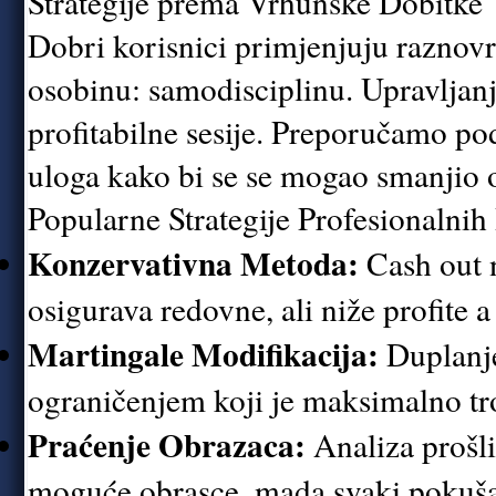
Strategije prema Vrhunske Dobitke
Dobri korisnici primjenjuju raznovr
osobinu: samodisciplinu. Upravljan
profitabilne sesije. Preporučamo p
uloga kako bi se se mogao smanjio o
Popularne Strategije Profesionalnih
Konzervativna Metoda:
Cash out 
osigurava redovne, ali niže profite 
Martingale Modifikacija:
Duplanje
ograničenjem koji je maksimalno tr
Praćenje Obrazaca:
Analiza prošlih
moguće obrasce, mada svaki pokušaj