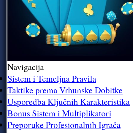
Navigacija
Sistem i Temeljna Pravila
Taktike prema Vrhunske Dobitke
Usporedba Ključnih Karakteristika
Bonus Sistem i Multiplikatori
Preporuke Profesionalnih Igrača