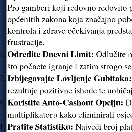
Pro gamberi koji redovno redovito p
općenitih zakona koja značajno pobo
kontrola i zdrave očekivanja predsta
frustracije.
Odredite Dnevni Limit:
Odlučite 
što počnete igranje i zatim strogo s
Izbijegavajte Lovljenje Gubitaka:
rezultuje pozitivne ishode te uobič
Koristite Auto-Cashout Opciju:
De
multiplikatoru kako eliminirali os
Pratite Statistiku:
Najveći broj pla