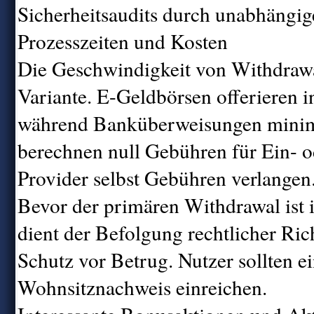
Sicherheitsaudits durch unabhängig
Prozesszeiten und Kosten
Die Geschwindigkeit von Withdrawal
Variante. E-Geldbörsen offerieren i
während Banküberweisungen minim
berechnen null Gebühren für Ein- 
Provider selbst Gebühren verlangen
Bevor der primären Withdrawal ist i
dient der Befolgung rechtlicher R
Schutz vor Betrug. Nutzer sollten e
Wohnsitznachweis einreichen.