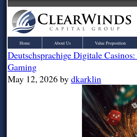
Home
About Us
Value Proposition
Deutschsprachige Digitale Casinos: 
Gaming
May 12, 2026 by
dkarklin