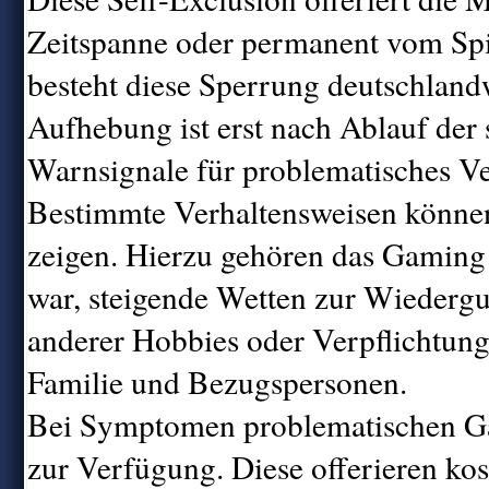
Zeitspanne oder permanent vom Sp
besteht diese Sperrung deutschlandw
Aufhebung ist erst nach Ablauf der s
Warnsignale für problematisches Ve
Bestimmte Verhaltensweisen können
zeigen. Hierzu gehören das Gaming 
war, steigende Wetten zur Wiederg
anderer Hobbies oder Verpflichtung
Familie und Bezugspersonen.
Bei Symptomen problematischen Gam
zur Verfügung. Diese offerieren kos