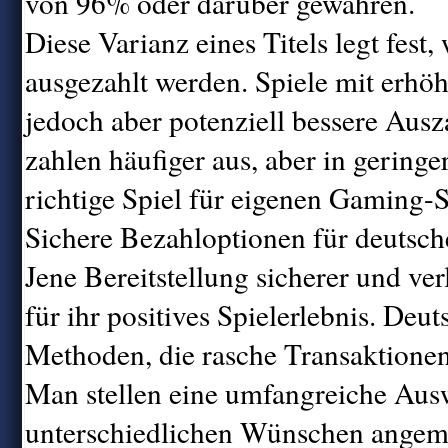
von 96% oder darüber gewähren.
Diese Varianz eines Titels legt fes
ausgezahlt werden. Spiele mit erhö
jedoch aber potenziell bessere Au
zahlen häufiger aus, aber in geringer
richtige Spiel für eigenen Gaming-St
Sichere Bezahloptionen für deutsch
Jene Bereitstellung sicherer und ve
für ihr positives Spielerlebnis. De
Methoden, die rasche Transaktionen
Man stellen eine umfangreiche Aus
unterschiedlichen Wünschen angem