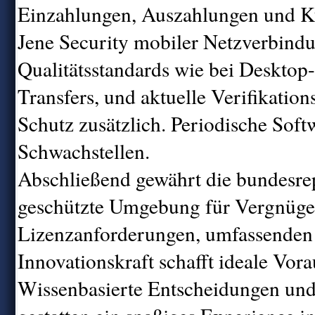
Einzahlungen, Auszahlungen und K
Jene Security mobiler Netzverbind
Qualitätsstandards wie bei Desktop
Transfers, und aktuelle Verifikatio
Schutz zusätzlich. Periodische Soft
Schwachstellen.
Abschließend gewährt die bundesrepu
geschützte Umgebung für Vergnüge
Lizenzanforderungen, umfassenden
Innovationskraft schafft ideale Vora
Wissenbasierte Entscheidungen und