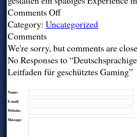
gestatten ein spaßiges Experience i
Comments Off
Category:
Uncategorized
Comments
We're sorry, but comments are close
No Responses to “Deutschsprachige 
Leitfaden für geschütztes Gaming”
Name:
E-mail:
Website:
Message: