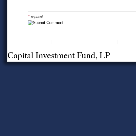
*
required
Home
About Us
Value Proposition
Professionals
Contact
Capital Investment Fund, LP