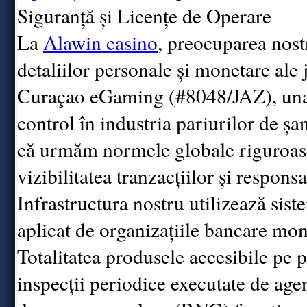
Siguranță și Licențe de Operare
La
Alawin casino
, preocuparea nost
detaliilor personale și monetare ale
Curaçao eGaming (#8048/JAZ), una 
control în industria pariurilor de șa
că urmăm normele globale riguroase 
vizibilitatea tranzacțiilor și respons
Infrastructura nostru utilizează sist
aplicat de organizațiile bancare mon
Totalitatea produsele accesibile pe 
inspecții periodice executate de age