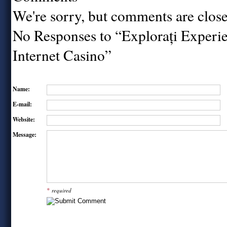
We're sorry, but comments are close
No Responses to “Explorați Experie
Internet Casino”
Name:
E-mail:
Website:
Message:
*
required