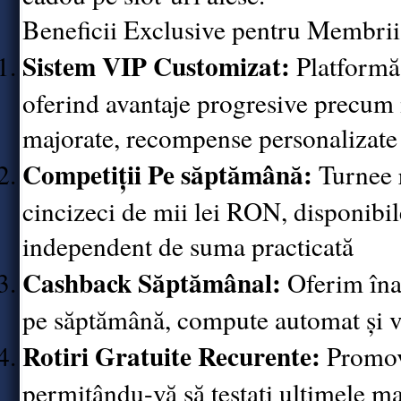
Beneficii Exclusive pentru Membri
Sistem VIP Customizat:
Platformă 
oferind avantaje progresive precum m
majorate, recompense personalizate ș
Competiții Pe săptămână:
Turnee r
cincizeci de mii lei RON, disponibile
independent de suma practicată
Cashback Săptămânal:
Oferim îna
pe săptămână, compute automat și văr
Rotiri Gratuite Recurente:
Promova
permițându-vă să testați ultimele mai