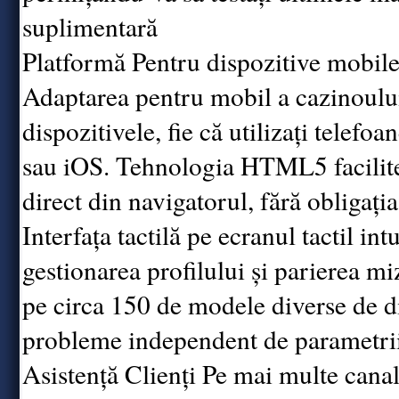
suplimentară
Platformă Pentru dispozitive mobil
Adaptarea pentru mobil a cazinoului
dispozitivele, fie că utilizați telef
sau iOS. Tehnologia HTML5 facilitea
direct din navigatorul, fără obligați
Interfața tactilă pe ecranul tactil int
gestionarea profilului și parierea mi
pe circa 150 de modele diverse de d
probleme independent de parametrii
Asistență Clienți Pe mai multe cana