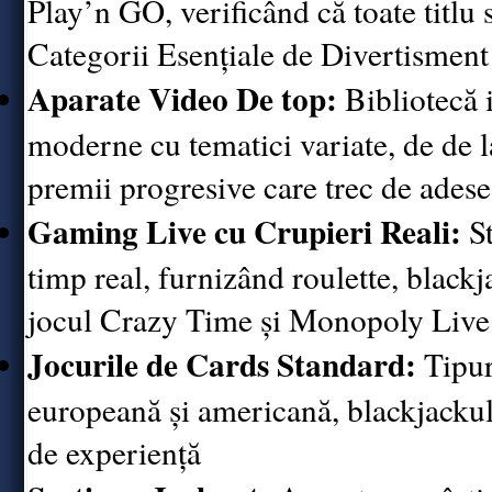
Play’n GO, verificând că toate titlu s
Categorii Esențiale de Divertisment
Aparate Video De top:
Bibliotecă 
moderne cu tematici variate, de de la
premii progresive care trec de adese
Gaming Live cu Crupieri Reali:
St
timp real, furnizând roulette, black
jocul Crazy Time și Monopoly Live
Jocurile de Cards Standard:
Tipuri
europeană și americană, blackjackulu
de experiență