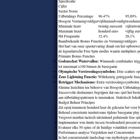
Specificatie
Cijfer
Sector Norm
Uitbetalings Percentage
96.47%
95,89%
Hoogste Vermenigvuldiger
vijfduizendvoudig
tweeduiz
Minimale Inzet
twintig eurocent
vijfentwin
Maximale Inzet
honderd euro
vijftig eu
Hit Frequentie
32.4%
28,1%
Baanbrekende Bonus Functies en Vermenigvuldigers
Het hart van onze speelervaring draait om het opbouwe
de legendarische Free Spin modus waarin multipliers pe
Primaire Bonus Functies
Godenschat Watervallen:
Winnende combinaties trigg
tot maximaal x100 binnen de basisgame
Olympische Verstrooiingssymbolen:
Drie scatters op
Zeus Lightning Functie:
Willekeurig getriggerde func
Retrigger Mechanisme:
Extra verstrooiingssymbolen ti
Slimme Inzichten ten behoeve van Hoogste Uitbetaling
Succesvolle deelnemers begrijpen dat ons spel het best
aan uitbetalingspatronen te meemaken. Statistisch bek
Budget Beheer Principes
Zet opzij tenminste honderd keer de gekozen bet voor b
Behoud consistente inzetniveaus tijdens basegame play te
Vergroot inzetten tactisch uitsluitend gedurende free spi
Implementeer win-limits tussen tweehonderd procent en 
Evalueer elke 50 spins of de huidige volatiliteit overe
Performance-analyse Vergeleken met Concurrenten
In het concurrerende landschap van mythologie-gebaseer