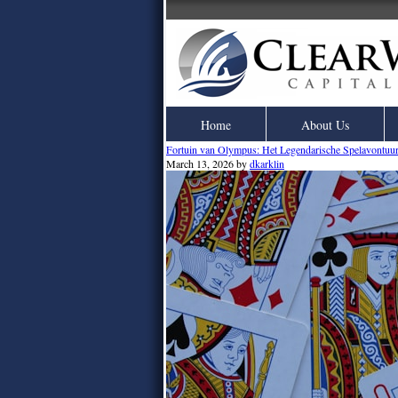
Home
About Us
Fortuin van Olympus: Het Legendarische Spelavontuur 
March 13, 2026 by
dkarklin