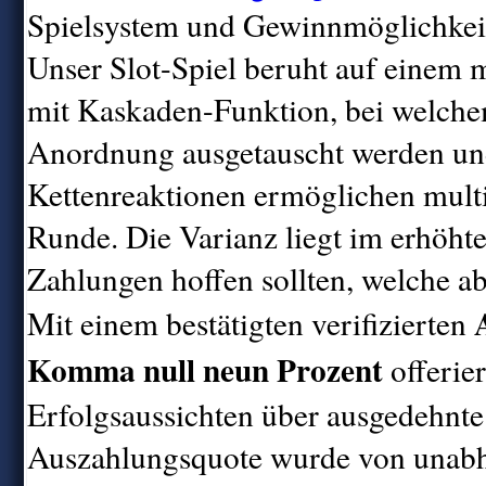
Spielsystem und Gewinnmöglichkei
Unser Slot-Spiel beruht auf einem
mit Kaskaden-Funktion, bei welche
Anordnung ausgetauscht werden und
Kettenreaktionen ermöglichen multi
Runde. Die Varianz liegt im erhöhte
Zahlungen hoffen sollten, welche abe
Mit einem bestätigten verifizierten
Komma null neun Prozent
offerie
Erfolgsaussichten über ausgedehnt
Auszahlungsquote wurde von unabhän