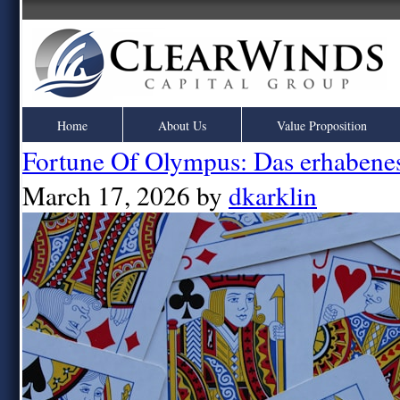
Home
About Us
Value Proposition
Fortune Of Olympus: Das erhabene
March 17, 2026 by
dkarklin