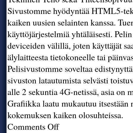
Sivustomme hyödyntää HTML5-tekno
kaiken uusien selainten kanssa. T
käyttöjärjestelmiä yhtäläisesti. Peli
deviceiden välillä, joten käyttäjät sa
älylaitteesta tietokoneelle tai päinva
Pelisivustomme soveltaa edistynyttä
sivuston latautumista selvästi toist
alle 2 sekuntia 4G-netissä, asia on 
Grafiikka laatu mukautuu itsestään
kokemuksen kaiken olosuhteissa.
Comments Off