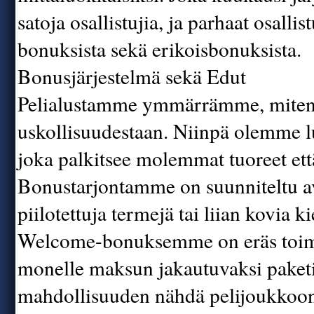
satoja osallistujia, ja parhaat osalli
bonuksista sekä erikoisbonuksista.
Bonusjärjestelmä sekä Edut
Pelialustamme ymmärrämme, miten k
uskollisuudestaan. Niinpä olemme 
joka palkitsee molemmat tuoreet ett
Bonustarjontamme on suunniteltu av
piilotettuja termejä tai liian kovia ki
Welcome-bonuksemme on eräs toimia
monelle maksun jakautuvaksi paketi
mahdollisuuden nähdä pelijoukkoon