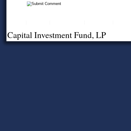
Home
About Us
Value Proposition
Professionals
Contact
Capital Investment Fund, LP