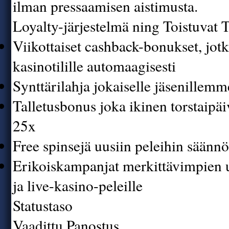
ilman pressaamisen aistimusta.
Loyalty-järjestelmä ning Toistuvat 
Viikottaiset cashback-bonukset, jotk
kasinotilille automaagisesti
Synttärilahja jokaiselle jäsenillem
Talletusbonus joka ikinen torstaipä
25x
Free spinsejä uusiin peleihin säännöl
Erikoiskampanjat merkittävimpien u
ja live-kasino-peleille
Statustaso
Vaadittu Panostus