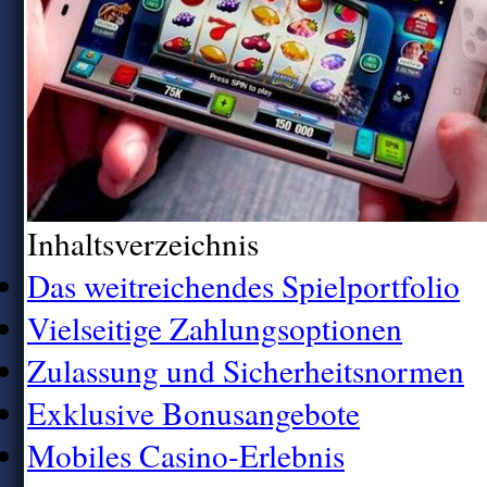
Inhaltsverzeichnis
Das weitreichendes Spielportfolio
Vielseitige Zahlungsoptionen
Zulassung und Sicherheitsnormen
Exklusive Bonusangebote
Mobiles Casino-Erlebnis