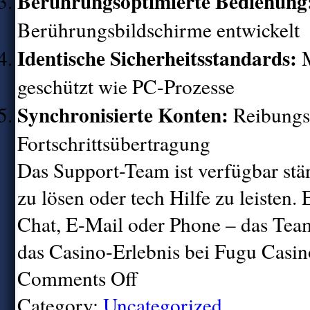
Berührungsoptimierte Bedienung
Berührungsbildschirme entwickelt
Identische Sicherheitsstandards:
M
geschützt wie PC-Prozesse
Synchronisierte Konten:
Reibungsl
Fortschrittsübertragung
Das Support-Team ist verfügbar stä
zu lösen oder tech Hilfe zu leisten
Chat, E-Mail oder Phone – das Team 
das Casino-Erlebnis bei Fugu Casin
Comments Off
Category:
Uncategorized