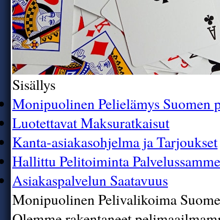
Sisällys
Monipuolinen Pelielämys Suomen pe
Luotettavat Maksuratkaisut
Kanta-asiakasohjelma ja Tarjoukset
Hallittu Pelitoiminta Palvelussamm
Asiakaspalvelun Saatavuus
Monipuolinen Pelivalikoima Suomen
Olemme rakentaneet pelimaailmamme