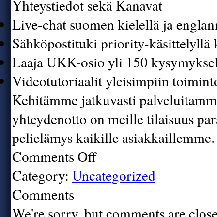
Yhteystiedot sekä Kanavat
Live-chat suomen kielellä ja englan
Sähköpostituki priority-käsittelyllä 
Laaja UKK-osio yli 150 kysymyksell
Videotutoriaalit yleisimpiin toiminto
Kehitämme jatkuvasti palveluitamme
yhteydenotto on meille tilaisuus pa
pelielämys kaikille asiakkaillemme.
Comments Off
Category:
Uncategorized
Comments
We're sorry, but comments are close