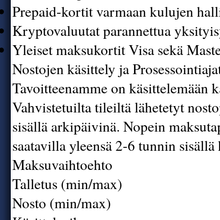
Prepaid-kortit varmaan kulujen hall
Kryptovaluutat parannettua yksityis
Yleiset maksukortit Visa sekä Mast
Nostojen käsittely ja Prosessointiaja
Tavoitteenamme on käsittelemään ka
Vahvistetuilta tileiltä lähetetyt nost
sisällä arkipäivinä. Nopein maksuta
saatavilla yleensä 2-6 tunnin sisäll
Maksuvaihtoehto
Talletus (min/max)
Nosto (min/max)