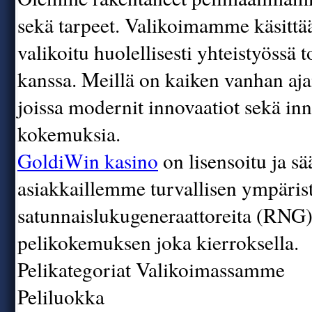
sekä tarpeet. Valikoimamme käsittää
valikoitu huolellisesti yhteistyössä
kanssa. Meillä on kaiken vanhan aj
joissa modernit innovaatiot sekä inno
kokemuksia.
GoldiWin kasino
on lisensoitu ja sä
asiakkaillemme turvallisen ympärist
satunnaislukugeneraattoreita (RNG),
pelikokemuksen joka kierroksella.
Pelikategoriat Valikoimassamme
Peliluokka