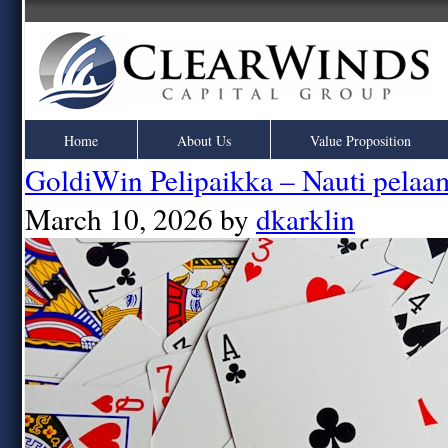
Home
About Us
Value Proposition
GoldiWin Pelipaikka – Nauti pelaami
March 10, 2026 by
dkarklin