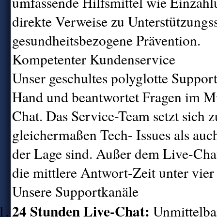
umfassende Hilfsmittel wie Einzahl
direkte Verweise zu Unterstützungs
gesundheitsbezogene Prävention.
Kompetenter Kundenservice
Unser geschultes polyglotte Support
Hand und beantwortet Fragen im Mi
Chat. Das Service-Team setzt sich 
gleichermaßen Tech- Issues als au
der Lage sind. Außer dem Live-Chat
die mittlere Antwort-Zeit unter vier
Unsere Supportkanäle
24 Stunden Live-Chat:
Unmittelbar