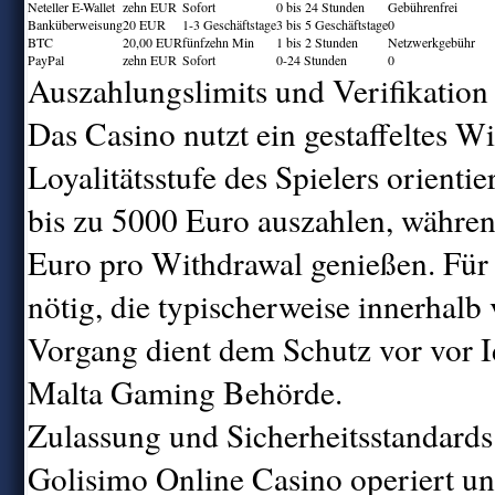
Neteller E-Wallet
zehn EUR
Sofort
0 bis 24 Stunden
Gebührenfrei
Banküberweisung
20 EUR
1-3 Geschäftstage
3 bis 5 Geschäftstage
0
BTC
20,00 EUR
fünfzehn Min
1 bis 2 Stunden
Netzwerkgebühr
PayPal
zehn EUR
Sofort
0-24 Stunden
0
Auszahlungslimits und Verifikation
Das Casino nutzt ein gestaffeltes W
Loyalitätsstufe des Spielers orient
bis zu 5000 Euro auszahlen, währen
Euro pro Withdrawal genießen. Für d
nötig, die typischerweise innerhal
Vorgang dient dem Schutz vor vor Id
Malta Gaming Behörde.
Zulassung und Sicherheitsstandards
Golisimo Online Casino operiert un