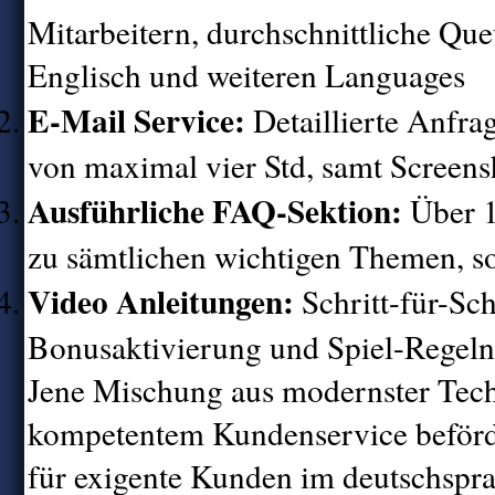
Mitarbeitern, durchschnittliche Que
Englisch und weiteren Languages
E-Mail Service:
Detaillierte Anfra
von maximal vier Std, samt Screen
Ausführliche FAQ-Sektion:
Über 1
zu sämtlichen wichtigen Themen, so
Video Anleitungen:
Schritt-für-Sch
Bonusaktivierung und Spiel-Regeln 
Jene Mischung aus modernster Tech
kompetentem Kundenservice beförd
für exigente Kunden im deutschspra