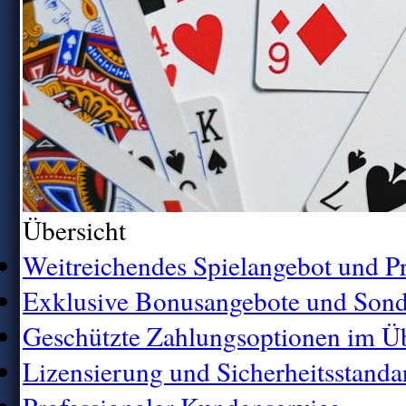
Übersicht
Weitreichendes Spielangebot und P
Exklusive Bonusangebote und Sond
Geschützte Zahlungsoptionen im Üb
Lizensierung und Sicherheitsstanda