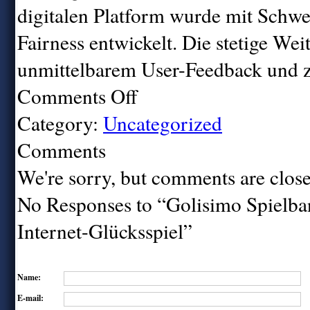
digitalen Platform wurde mit Schwe
Fairness entwickelt. Die stetige Wei
unmittelbarem User-Feedback und 
Comments Off
Category:
Uncategorized
Comments
We're sorry, but comments are close
No Responses to “Golisimo Spielban
Internet-Glücksspiel”
Name:
E-mail: