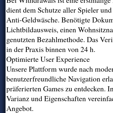
dient dem Schutze aller Spieler und
Anti-Geldwäsche. Benötigte Dokume
Lichtbildausweis, einen Wohnsitzna
genutzten Bezahlmethode. Das Verif
in der Praxis binnen von 24 h.
Optimierte User Experience
Unsere Plattform wurde nach modern
benutzerfreundliche Navigation erl
präferierten Games zu entdecken. Int
Varianz und Eigenschaften vereinf
Angebot.