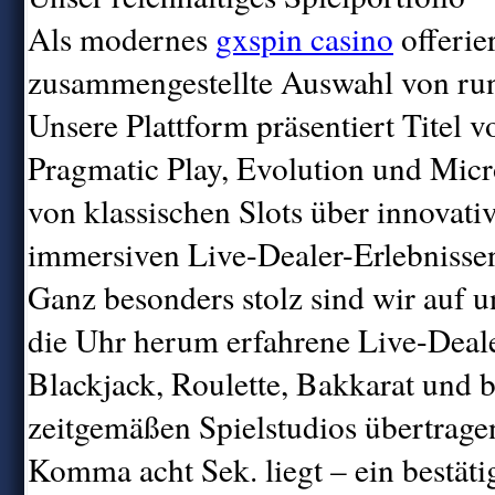
Als modernes
gxspin casino
offerie
zusammengestellte Auswahl von ru
Unsere Plattform präsentiert Titel
Pragmatic Play, Evolution und Micro
von klassischen Slots über innovat
immersiven Live-Dealer-Erlebnisse
Ganz besonders stolz sind wir auf 
die Uhr herum erfahrene Live-Deale
Blackjack, Roulette, Bakkarat und 
zeitgemäßen Spielstudios übertragen
Komma acht Sek. liegt – ein bestäti