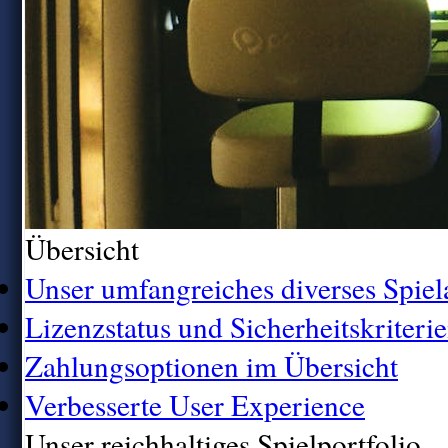
Übersicht
Unser umfangreiches diverses Spie
Lizenzstatus und Sicherheitskriteri
Zahlungsoptionen im Übersicht
Verbesserte User Experience
Unser reichhaltiges Spielportfolio