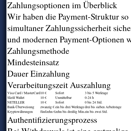
Zahlungsoptionen im Überblick
Wir haben die Payment-Struktur so ge
simultaner Zahlungssicherheit siche
und modernen Payment-Optionen wä
Zahlungsmethode
Mindesteinsatz
Dauer Einzahlung
Verarbeitungszeit Auszahlung
Visa Card / MasterCard
10 €
Sofort
3 bis 5 Werktage
Skrill Wallet
10 €
Unmittelbar
0-24 h
NETELLER
10 €
Sofort
0 bis 24 Std.
Bank-Überweisung
zwanzig €
ein bis drei Werktage
drei bis sieben Arbeitstage
Kryptowährungen
fünfzehn €
zehn bis dreißig Min.
ein bis zwei Std.
Authentifizierungsprozess
Bei Withdrawals ist eine erstmalige