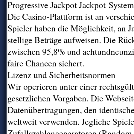
Progressive Jackpot Jackpot-Syste
Die Casino-Plattform ist an versch
Spieler haben die Möglichkeit, an Ja
stellige Beträge aufweisen. Die Rück
zwischen 95,8% und achtundneunzi
faire Chancen sichert.
Lizenz und Sicherheitsnormen
Wir operieren unter einer rechtsgül
gesetzlichen Vorgaben. Die Webseit
Datenübertragungen, den identisch
weltweit verwenden. Jegliche Spiel
Zufallszahlengeneratoren (Random 