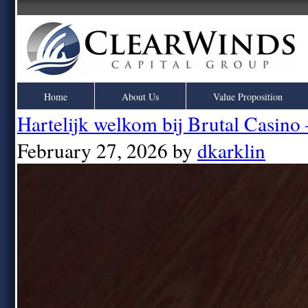
Home
About Us
Value Proposition
Hartelijk welkom bij Brutal Casin
February 27, 2026 by
dkarklin