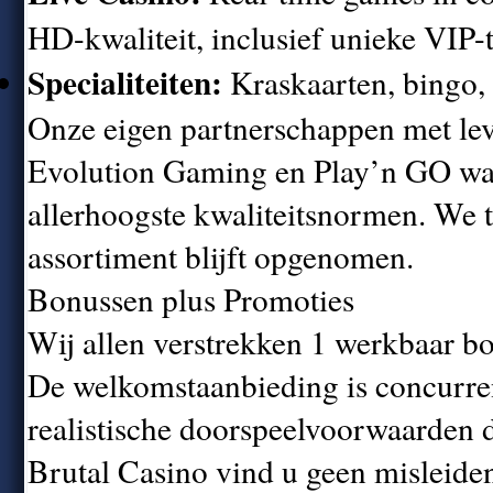
HD-kwaliteit, inclusief unieke VIP-t
Specialiteiten:
Kraskaarten, bingo, d
Onze eigen partnerschappen met lev
Evolution Gaming en Play’n GO waa
allerhoogste kwaliteitsnormen. We te
assortiment blijft opgenomen.
Bonussen plus Promoties
Wij allen verstrekken 1 werkbaar b
De welkomstaanbieding is concurrent
realistische doorspeelvoorwaarden
Brutal Casino vind u geen misleidend