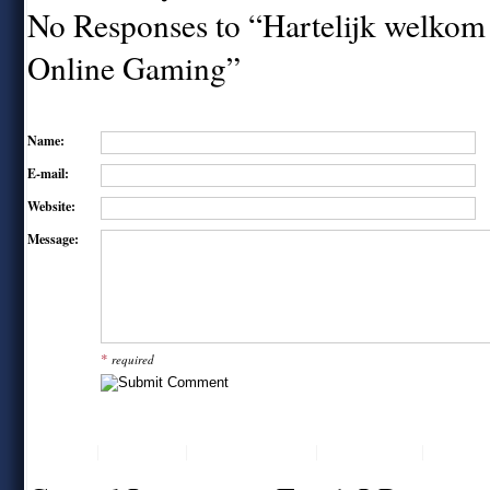
No Responses to “Hartelijk welkom
Online Gaming”
Name:
E-mail:
Website:
Message:
*
required
Home
About Us
Value Proposition
Professionals
Contact