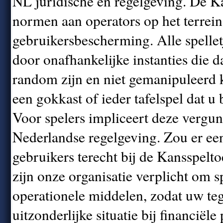
NL juridische en regelgeving. De K
normen aan operators op het terrein 
gebruikersbescherming. Alle spelle
door onafhankelijke instanties die 
random zijn en niet gemanipuleerd k
een gokkast of ieder tafelspel dat u 
Voor spelers impliceert deze vergun
Nederlandse regelgeving. Zou er e
gebruikers terecht bij de Kansspel
zijn onze organisatie verplicht om 
operationele middelen, zodat uw tegoe
uitzonderlijke situatie bij financiël