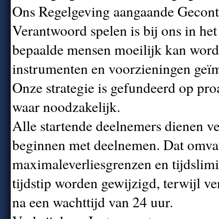
Ons Regelgeving aangaande Gecont
Verantwoord spelen is bij ons in he
bepaalde mensen moeilijk kan word
instrumenten en voorzieningen geï
Onze strategie is gefundeerd op proa
waar noodzakelijk.
Alle startende deelnemers dienen ve
beginnen met deelnemen. Dat omvat
maximaleverliesgrenzen en tijdslim
tijdstip worden gewijzigd, terwijl v
na een wachttijd van 24 uur.