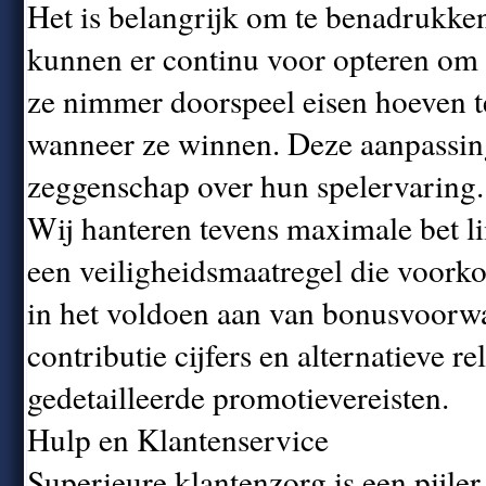
Het is belangrijk om te benadrukken
kunnen er continu voor opteren om e
ze nimmer doorspeel eisen hoeven t
wanneer ze winnen. Deze aanpassin
zeggenschap over hun spelervaring.
Wij hanteren tevens maximale bet li
een veiligheidsmaatregel die voorko
in het voldoen aan van bonusvoorwaa
contributie cijfers en alternatieve re
gedetailleerde promotievereisten.
Hulp en Klantenservice
Superieure klantenzorg is een pijle