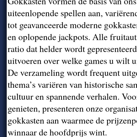
Gokkasten vormen de basis van ons 
uiteenlopende spellen aan, variëre
tot geavanceerde moderne gokkasten 
en oplopende jackpots. Alle fruitau
ratio dat helder wordt gepresenteer
uitvoeren over welke games u wilt u
De verzameling wordt frequent uitg
thema’s variëren van historische sa
cultuur en spannende verhalen. Voo
genieten, presenteren onze organisa
gokkasten aan waarmee de prijzenpo
winnaar de hoofdprijs wint.