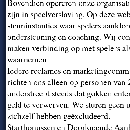
Bovendien opereren onze organisati
zijn in speelverslaving. Op deze web
steuninstanties waar spelers aankl
ondersteuning en coaching. Wij cont
maken verbinding op met spelers als
waarnemen.
Iedere reclames en marketingcommu
richten ons alleen op personen van
onderstreept steeds dat gokken ent
geld te verwerven. We sturen geen u
zichzelf hebben geëxcludeerd.
Startbonussen en Doorlopende Aan