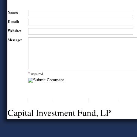
Name:
E-mail:
Website:
Message:
*
required
Home
About Us
Value Proposition
Professionals
Contact
Capital Investment Fund, LP