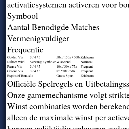
activatiesystemen activeren voor b
Symbool
Aantal Benodigde Matches
Vermenigvuldiger
Frequentie
Golden Vis
3 / 4 / 5
50x / 150x / 500x
Zeldzaam
IJsbeer Wild
Vervangt symbolen
Wisselend
Normaal
Paarse Vis
3 / 4 / 5
10x / 30x / 75x
Frequent
Groene Vis
3 / 4 / 5
8x / 20x / 50x
Frequent
Explosief Bonus
3+
Gratis Spins
Zeldzaam
Officiële Spelregels en Uitbetalings
Onze gamemechanisme volgt strikte 
Winst combinaties worden berekend 
alleen de maximale winst per actie
kunnen gelijktijdig opleveren gedure