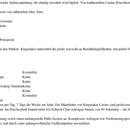
eiche Spielesammlung, die ständig erweitert wird täglich. Von traditionellen Casino-Klassiker
pools von zahlreichen Mio. Euro
Versionen
imits
Preispools
v zu den Stärken. Kingmaker unterstützt die große Auswahl an Bezahlmöglichkeiten, um jedem N
Kostenfrei
age
Keine
Keine
zwanzig Stunden
Keine
Keine
Kostenfrei
ar
en pro Tag, 7 Tage die Woche zur Seite. Die Mitarbeiter von Kingmaker Casino sind professio
n. Im Durchschnitt beantworten wir Echtzeit-Chat-Anfragen binnen von 90 Sekunden – ein St
tzung sowie einen umfangreiche Hilfe-Section an. Komplexere Anfragen wie Verifizierungsp
das sich durch seine außergewöhnliche Fachkompetenz auszeichnet.