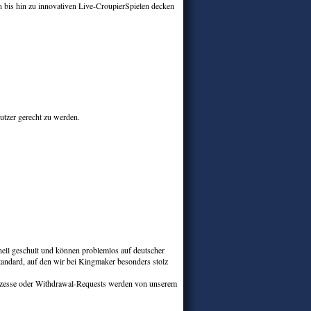
n bis hin zu innovativen Live-CroupierSpielen decken
utzer gerecht zu werden.
nell geschult und können problemlos auf deutscher
andard, auf den wir bei Kingmaker besonders stolz
rozesse oder Withdrawal-Requests werden von unserem