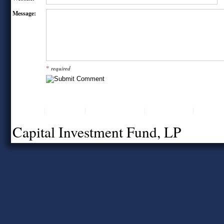
Message:
*
required
Home
About Us
Value Proposition
Professionals
Contact
Capital Investment Fund, LP