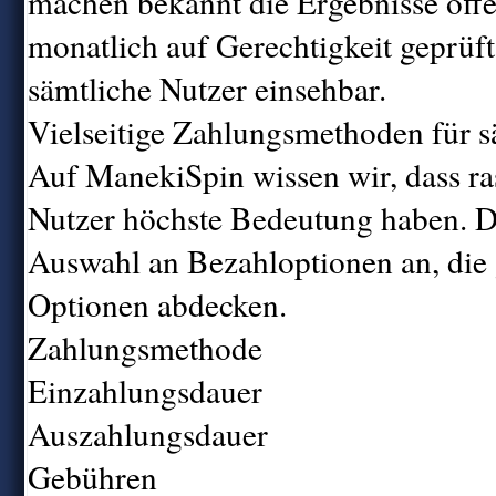
machen bekannt die Ergebnisse öffen
monatlich auf Gerechtigkeit geprüf
sämtliche Nutzer einsehbar.
Vielseitige Zahlungsmethoden für s
Auf ManekiSpin wissen wir, dass ra
Nutzer höchste Bedeutung haben. Da
Auswahl an Bezahloptionen an, die 
Optionen abdecken.
Zahlungsmethode
Einzahlungsdauer
Auszahlungsdauer
Gebühren