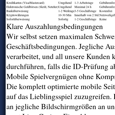
Kreditkarten (Visa/Mastercard)
Umgehend
1-3 Arbeitstage
Gebührenfre
Elektronische Geldbörsen (Skrill, Neteller)
Umgehend
Maximal 24 h
Gebührenfre
Banküberweisung
1-2 Werktage
3-5 Geschäftstage
Kostenfrei
Kryptowährungen
10-30 Min
Innerhalb von 2 Std.
Netzwerkge
Sofortüberweisung
Sofortig
1-2 Geschäftstage
Keine
Klare Auszahlungsbedingungen
Wir selbst setzen maximalen Schwer
Geschäftsbedingungen. Jegliche Au
verarbeitet, und all unsere Kunden 
durchführen, falls die ID-Prüfung a
Mobile Spielvergnügen ohne Komp
Die komplett optimierte mobile Seit
auf das Lieblingsspiel zuzugreifen. 
an jegliche Bildschirmgrößen an und