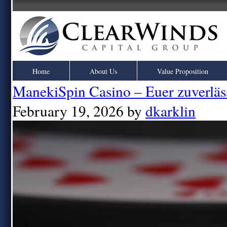
Home
About Us
Value Proposition
ManekiSpin Casino – Euer zuverläss
February 19, 2026 by
dkarklin