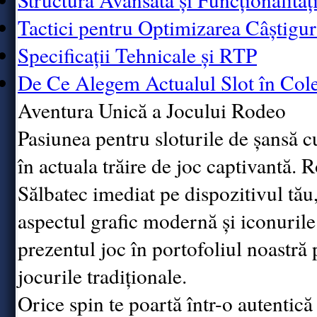
Tactici pentru Optimizarea Câștigur
Specificații Tehnicale și RTP
De Ce Alegem Actualul Slot în Cole
Aventura Unică a Jocului Rodeo
Pasiunea pentru sloturile de șansă
în actuala trăire de joc captivantă. 
Sălbatec imediat pe dispozitivul tău
aspectul grafic modernă și iconurile
prezentul joc în portofoliul noastră p
jocurile tradiționale.
Orice spin te poartă într-o autentic