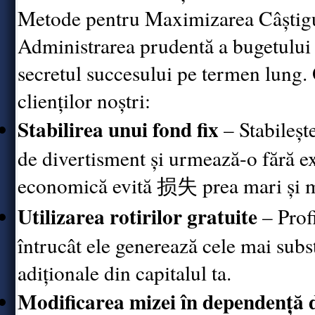
Metode pentru Maximizarea Câștigu
Administrarea prudentă a bugetului și 
secretul succesului pe termen lung
clienților noștri:
Stabilirea unui fond fix
– Stabilește
de divertisment și urmează-o fără exc
economică evită 损失 prea mari și me
Utilizarea rotirilor gratuite
– Profi
întrucât ele generează cele mai subs
adiționale din capitalul ta.
Modificarea mizei în dependență 