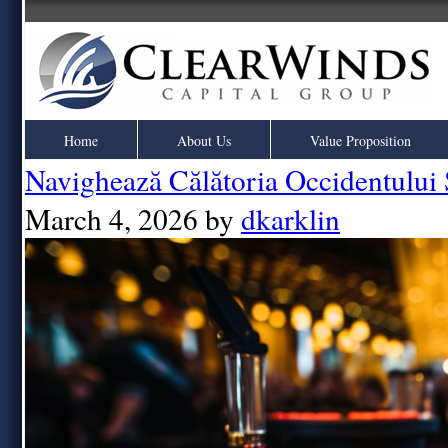
Home
About Us
Value Proposition
Navighează Călătoria Occidentului S
March 4, 2026 by
dkarklin