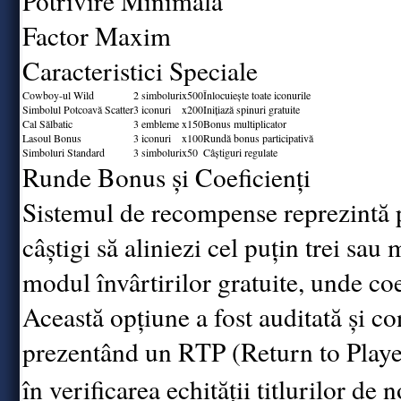
Potrivire Minimală
Factor Maxim
Caracteristici Speciale
Cowboy-ul Wild
2 simboluri
x500
Înlocuiește toate iconurile
Simbolul Potcoavă Scatter
3 iconuri
x200
Inițiază spinuri gratuite
Cal Sălbatic
3 embleme
x150
Bonus multiplicator
Lasoul Bonus
3 iconuri
x100
Rundă bonus participativă
Simboluri Standard
3 simboluri
x50
Câștiguri regulate
Runde Bonus și Coeficienți
Sistemul de recompense reprezintă p
câștigi să aliniezi cel puțin trei sa
modul învârtirilor gratuite, unde coe
Această opțiune a fost auditată și c
prezentând un RTP (Return to Playe
în verificarea echității titlurilor de 