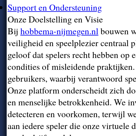
Support en Ondersteuning
Onze Doelstelling en Visie
Bij
hobbema-nijmegen.nl
bouwen we
veiligheid en speelplezier centraal 
geloof dat spelers recht hebben op 
condities of misleidende praktijken.
gebruikers, waarbij verantwoord sp
Onze platform onderscheidt zich d
en menselijke betrokkenheid. We inv
detecteren en voorkomen, terwijl we
aan iedere speler die onze virtuele