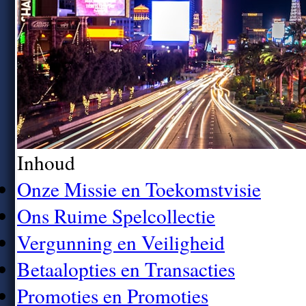
Inhoud
Onze Missie en Toekomstvisie
Ons Ruime Spelcollectie
Vergunning en Veiligheid
Betaalopties en Transacties
Promoties en Promoties