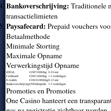
Bankoverschrijving:
Traditionele 
transactielimieten
Paysafecard:
Prepaid vouchers voor
Betaalmethode
Minimale Storting
Maximale Opname
Verwerkingstijd Opname
iDEAL
€10
€5.000/dag
0-24 uur
Creditcard
€20
€3.000/dag
1-3 werkdagen
E-wallets
€10
€10.000/dag
0-12 uur
Bankoverschrijving
€50
Onbeperkt
3-5 werkdagen
Promoties en Promoties
One Casino hanteert een transparan
pas na registratie zichtbaar worde