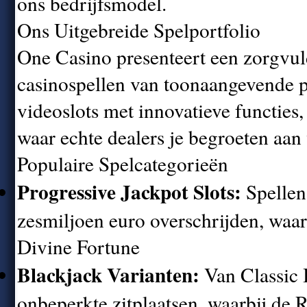
ons bedrijfsmodel.
Ons Uitgebreide Spelportfolio
One Casino presenteert een zorgvul
casinospellen van toonaangevende p
videoslots met innovatieve functies, 
waar echte dealers je begroeten aan v
Populaire Spelcategorieën
Progressive Jackpot Slots:
Spellen
zesmiljoen euro overschrijden, waar
Divine Fortune
Blackjack Varianten:
Van Classic B
onbeperkte zitplaatsen, waarbij de R