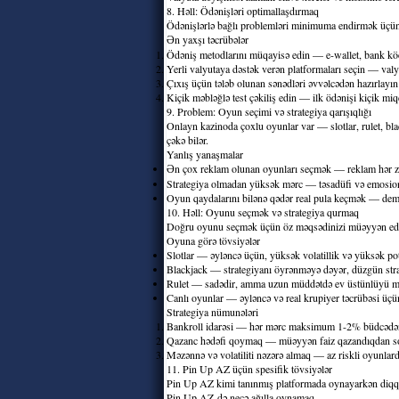
8. Həll: Ödənişləri optimallaşdırmaq
Ödənişlərlə bağlı problemləri minimuma endirmək üçün 
Ən yaxşı təcrübələr
Ödəniş metodlarını müqayisə edin — e-wallet, bank köç
Yerli valyutaya dəstək verən platformaları seçin — val
Çıxış üçün tələb olunan sənədləri əvvəlcədən hazırlayı
Kiçik məbləğlə test çəkiliş edin — ilk ödənişi kiçik m
9. Problem: Oyun seçimi və strategiya qarışıqlığı
Onlayn kazinoda çoxlu oyunlar var — slotlar, rulet, bl
çəkə bilər.
Yanlış yanaşmalar
Ən çox reklam olunan oyunları seçmək — reklam hər za
Strategiya olmadan yüksək mərc — təsadüfi və emosional 
Oyun qaydalarını bilənə qədər real pula keçmək — dem
10. Həll: Oyunu seçmək və strategiya qurmaq
Doğru oyunu seçmək üçün öz məqsədinizi müəyyən edin 
Oyuna görə tövsiyələr
Slotlar — əyləncə üçün, yüksək volatillik və yüksək pote
Blackjack — strategiyanı öyrənməyə dəyər, düzgün strat
Rulet — sadədir, amma uzun müddətdə ev üstünlüyü möv
Canlı oyunlar — əyləncə və real krupiyer təcrübəsi üçün 
Strategiya nümunələri
Bankroll idarəsi — hər mərc maksimum 1-2% büdcədən
Qazanc hədəfi qoymaq — müəyyən faiz qazandıqdan so
Məzənnə və volatiliti nəzərə almaq — az riskli oyunlar
11. Pin Up AZ üçün spesifik tövsiyələr
Pin Up AZ kimi tanınmış platformada oynayarkən diqqət
Pin Up AZ-də necə ağılla oynamaq