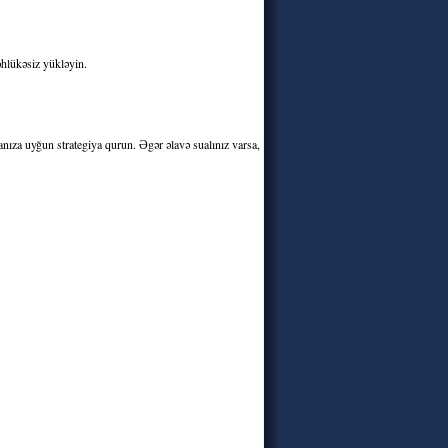
hlükəsiz yükləyin.
anıza uyğun strategiya qurun. Əgər əlavə sualınız varsa,