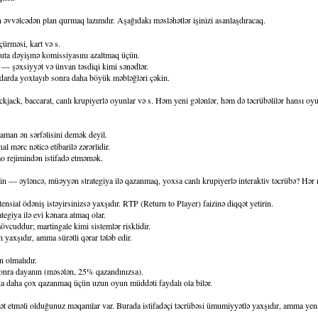
əvvəlcədən plan qurmaq lazımdır. Aşağıdakı məsləhətlər işinizi asanlaşdıracaq.
ürməsi, kart və s.
yuta dəyişmə komissiyasını azaltmaq üçün.
n — şəxsiyyət və ünvan təsdiqi kimi sənədlər.
iqdarda yoxlayıb sonra daha böyük məbləğləri çəkin.
ackjack, baccarat, canlı krupiyerlə oyunlar və s. Həm yeni gələnlər, həm də təcrübəlilər hansı
man ən sərfəlisini demək deyil.
mərc nəticə etibarilə zərərlidir.
o rejimindən istifadə etməmək.
— əyləncə, müəyyən strategiya ilə qazanmaq, yoxsa canlı krupiyerlə interaktiv təcrübə? Hər 
nsial ödəniş istəyirsinizsə yaxşıdır. RTP (Return to Player) faizinə diqqət yetirin.
egiya ilə evi kənara atmaq olar.
cuddur; martingale kimi sistemlər risklidir.
yaxşıdır, amma sürətli qərar tələb edir.
 olmalıdır.
nra dayanın (məsələn, 25% qazandınızsa).
da daha çox qazanmaq üçün uzun oyun müddəti faydalı ola bilər.
 etməli olduğunuz məqamlar var. Burada istifadəçi təcrübəsi ümumiyyətlə yaxşıdır, amma yenə