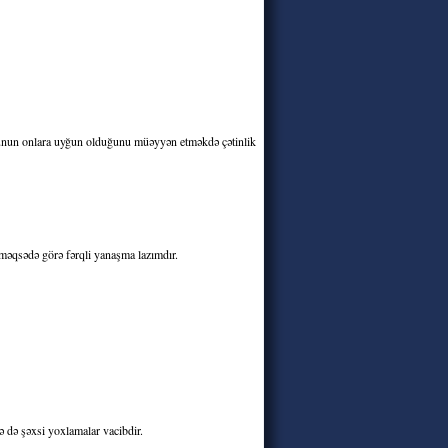
 oyunun onlara uyğun olduğunu müəyyən etməkdə çətinlik
məqsədə görə fərqli yanaşma lazımdır.
 də şəxsi yoxlamalar vacibdir.