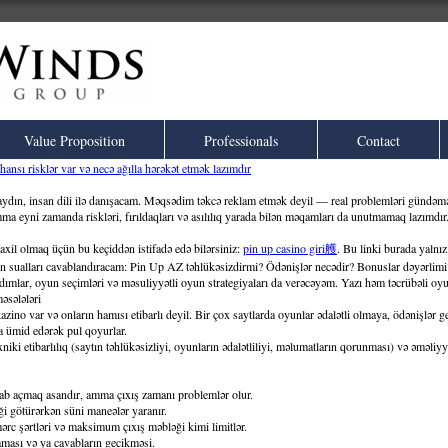
Value Proposition
Professionals
Contact
sı risklər var və necə ağılla hərəkət etmək lazımdır
ın, insan dili ilə danışacam. Məqsədim təkcə reklam etmək deyil — real problemləri gündəmə gə
 amma eyni zamanda riskləri, fırıldaqları və asılılıq yarada bilən məqamları da unutmamaq lazımdı
xil olmaq üçün bu keçiddən istifadə edə bilərsiniz:
pin up casino giri艧
. Bu linki burada yalnı
nən sualları cavablandıracam: Pin Up AZ təhlükəsizdirmi? Ödənişlər necədir? Bonuslar dəyərlimi
ımlar, oyun seçimləri və məsuliyyətli oyun strategiyaları da verəcəyəm. Yazı həm təcrübəli oyun
əsələləri
zino var və onların hamısı etibarlı deyil. Bir çox saytlarda oyunlar ədalətli olmaya, ödənişlər g
ara ümid edərək pul qoyurlar.
niki etibarlılıq (saytın təhlükəsizliyi, oyunların ədalətliliyi, məlumatların qorunması) və əməliyya
sab açmaq asandır, amma çıxış zamanı problemlər olur.
 götürərkən süni maneələr yaranır.
ərc şərtləri və maksimum çıxış məbləği kimi limitlər.
aması və ya cavabların gecikməsi.