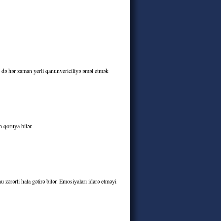
 də hər zaman yerli qanunvericiliyə əməl etmək
n qoruya bilər.
zərərli hala gətirə bilər. Emosiyaları idarə etməyi