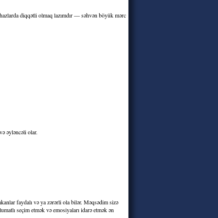
ihazlarda diqqətli olmaq lazımdır — səhvən böyük mərc
ə əyləncəli olar.
nlar faydalı və ya zərərli ola bilər. Məqsədim sizə
umatlı seçim etmək və emosiyaları idarə etmək ən