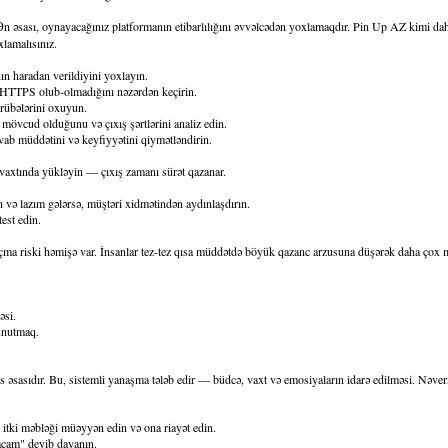
 Ən əsası, oynayacağınız platformanın etibarlılığını əvvəlcədən yoxlamaqdır. Pin Up AZ kimi d
lamalısınız.
ın haradan verildiyini yoxlayın.
 HTTPS olub-olmadığını nəzərdən keçirin.
rübələrini oxuyun.
 mövcud olduğunu və çıxış şərtlərini analiz edin.
avab müddətini və keyfiyyətini qiymətləndirin.
 vaxtında yükləyin — çıxış zamanı sürət qazanar.
 və lazım gələrsə, müştəri xidmətindən aydınlaşdırın.
est edin.
 açma riski həmişə var. İnsanlar tez-tez qısa müddətdə böyük qazanc arzusuna düşərək daha çox mə
əsi.
unutmaq.
s əsasıdır. Bu, sistemli yanaşma tələb edir — büdcə, vaxt və emosiyaların idarə edilməsi. Nəv
tki məbləği müəyyən edin və ona riayət edin.
cam" deyib dayanın.