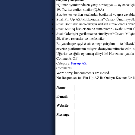
“Qumar oyunlarında ən yaxşı strategiya — əyləncə üçün 
19. Tez-tez verilən suallar (Q&A)
Sizə tez-tez verilən suallardan bəzilərini və qısa cavabl
Sual: Pin Up AZ təhlükəsizdirmi? Cavab: Ümumiyyətlə t
Sual: Bonusları necə düzgün istifadə etmək olar? Cavab:
Sual: Asılılıq hiss etsəm nə etməliyəm? Cavab: Limiti 
Sual: Ödənişlər gecikərsə nə etməliyəm? Cavab: Müştəri 
20. Əlavə resurslar və məsləhətlər
Bu yazıda çox şeyi əhatə etməyə çalışdım — təhlükəsizlik
əvvəlcə platformanın müştəri dəstəyinə müraciət edin, 
Uğurlar və ağılla oynamaq diləyi ilə! Hər zaman yadda sa
Comments Off
Category:
Pin-up AZ
Comments
We're sorry, but comments are closed.
No Responses to “Pin Up AZ ilə Onlayn Kazino: Nə üçün
Name:
E-mail:
Website:
Message: