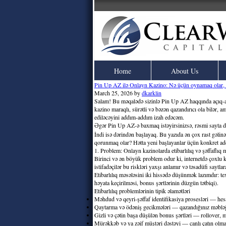
Home
About Us
Pin Up AZ ilə Onlayn Kazino: Nə üçün oynamaq olar, han
March 25, 2026 by
dkarklin
Salam! Bu məqalədə sizinlə Pin Up AZ haqqında açıq-ayd
kazino maraqlı, sürətli və bəzən qazandırıcı ola bilər,
ediləcəyini addım-addım izah edəcəm.
Əgər Pin Up AZ-ə baxmaq istəyirsinizsə, rəsmi sayta da
İndi isə dərindən başlayaq. Bu yazıda ən çox rast gəli
qorunmaq olar? Hətta yeni başlayanlar üçün konkret add
1. Problem: Onlayn kazinolarda etibarlılıq və şəffaflıq m
Birinci və ən böyük problem odur ki, internetdə çoxlu ka
istifadəçilər bu riskləri yaxşı anlamır və təsadüfi saytl
Etibarlılıq məsələsini iki hissədə düşünmək lazımdır: tex
həyata keçirilməsi, bonus şərtlərinin düzgün tətbiqi).
Etibarlılıq problemlərinin tipik əlamətləri
Məhdud və qeyri-şəffaf identifikasiya prosesləri — he
Qaytarma və ödəniş gecikmələri — qazandığınız məbləği
Gizli və çətin başa düşülən bonus şərtləri — rollover, m
Mürəkkəb və ya zəif müştəri dəstəyi — canlı çatın olm