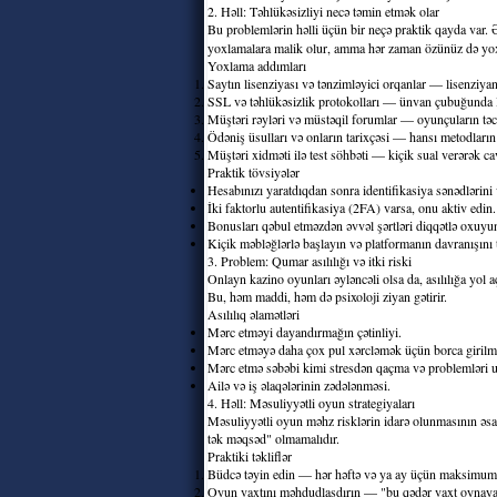
2. Həll: Təhlükəsizliyi necə təmin etmək olar
Bu problemlərin həlli üçün bir neçə praktik qayda var.
yoxlamalara malik olur, amma hər zaman özünüz də yox
Yoxlama addımları
Saytın lisenziyası və tənzimləyici orqanlar — lisenziyan
SSL və təhlükəsizlik protokolları — ünvan çubuğunda
Müştəri rəyləri və müstəqil forumlar — oyunçuların təc
Ödəniş üsulları və onların tarixçəsi — hansı metodların
Müştəri xidməti ilə test söhbəti — kiçik sual verərək c
Praktik tövsiyələr
Hesabınızı yaratdıqdan sonra identifikasiya sənədlərini
İki faktorlu autentifikasiya (2FA) varsa, onu aktiv edin.
Bonusları qəbul etməzdən əvvəl şərtləri diqqətlə oxuyun
Kiçik məbləğlərlə başlayın və platformanın davranışını t
3. Problem: Qumar asılılığı və itki riski
Onlayn kazino oyunları əyləncəli olsa da, asılılığa yol
Bu, həm maddi, həm də psixoloji ziyan gətirir.
Asılılıq əlamətləri
Mərc etməyi dayandırmağın çətinliyi.
Mərc etməyə daha çox pul xərcləmək üçün borca girilm
Mərc etmə səbəbi kimi stresdən qaçma və problemləri 
Ailə və iş əlaqələrinin zədələnməsi.
4. Həll: Məsuliyyətli oyun strategiyaları
Məsuliyyətli oyun məhz risklərin idarə olunmasının əsa
tək məqsəd" olmamalıdır.
Praktiki təkliflər
Büdcə təyin edin — hər həftə və ya ay üçün maksimum i
Oyun vaxtını məhdudlaşdırın — "bu qədər vaxt oynaya