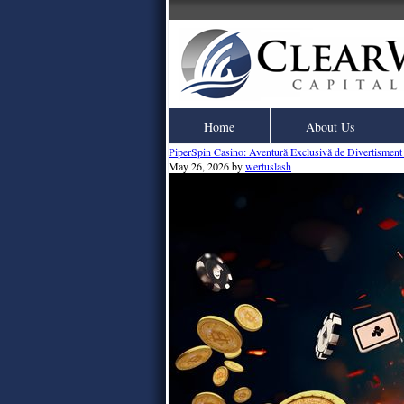
Home
About Us
PiperSpin Casino: Aventură Exclusivă de Divertisment
May 26, 2026 by
wertuslash