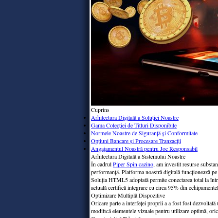
Cuprins
Arhitectura Digitală a Soluției Noastre
Gama Colecției de Titluri Disponibile
Normele Noastre de Siguranță și Conformitate
Opțiuni Bancare și Procesare Tranzacții
Angajamentul Noastră pentru Joc Responsabil
Arhitectura Digitală a Sistemului Noastre
În cadrul
Piper Spin cazino
, am investit resurse substa
performanță. Platforma noastră digitală funcționează pe s
Soluția HTML5 adoptată permite conectarea total la într
actuală certifică integrare cu circa 95% din echipamentele
Optimizare Multiplă Dispozitive
Oricare parte a interfeței proprii a a fost fost dezvolta
modifică elementele vizuale pentru utilizare optimă, ori