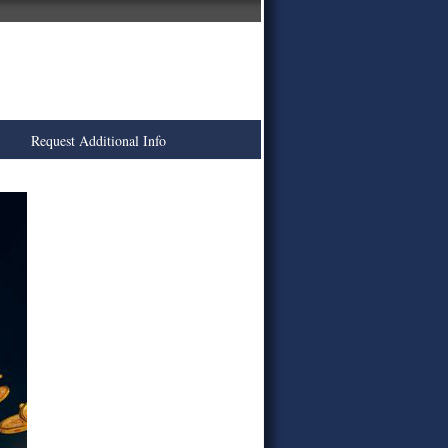
Request Additional Info