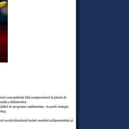
sesiuni concomitente fără compromisuri la planul de
ală a utilizatorilor.
stalării de programe suplimentare. Această strategie
ming.
temul nostră detectează instant modelul echipamentului și