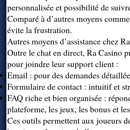
personnalisée et possibilité de suiv
Comparé à d’autres moyens comme l’e
évite la frustration.
Autres moyens d’assistance chez R
Outre le chat en direct, Ra Casino
pour joindre leur support client :
Email : pour des demandes détaillées
Formulaire de contact : intuitif et 
FAQ riche et bien organisée : répon
plateforme, les jeux, les bonus et le
Ces outils permettent aux joueurs de