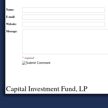
Name:
E-mail:
Website:
Message:
*
required
Home
About Us
Value Proposition
Professionals
Contact
Capital Investment Fund, LP