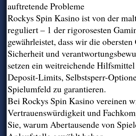
auftretende Probleme
Rockys Spin Kasino ist von der malt
reguliert – 1 der rigorosesten Gam
gewährleistet, dass wir die obersten
Sicherheit und verantwortungsbewus
setzen ein weitreichende Hilfsmitte
Deposit-Limits, Selbstsperr-Optione
Spielumfeld zu garantieren.
Bei Rockys Spin Kasino vereinen w
Vertrauenswürdigkeit und Fachkomp
Sie, warum Abertausende von Spieler