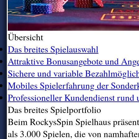
Übersicht
Das breites Spielauswahl
Attraktive Bonusangebote und Ang
Sichere und variable Bezahlmöglic
Mobiles Spielerfahrung der Sonder
Professioneller Kundendienst rund
Das breites Spielportfolio
Beim RockysSpin Spielhaus präsent
als 3.000 Spielen, die von namhaft