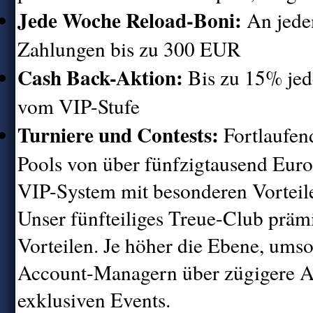
Jede Woche Reload-Boni:
An jedem
Zahlungen bis zu 300 EUR
Cash Back-Aktion:
Bis zu 15% jed
vom VIP-Stufe
Turniere und Contests:
Fortlaufend
Pools von über fünfzigtausend Euro
VIP-System mit besonderen Vorteil
Unser fünfteiliges Treue-Club prä
Vorteilen. Je höher die Ebene, umso
Account-Managern über zügigere A
exklusiven Events.