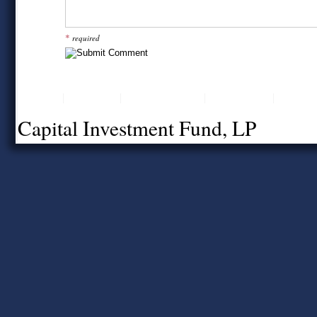
*
required
Home
About Us
Value Proposition
Professionals
Contact
Capital Investment Fund, LP