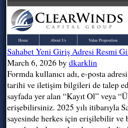
Home
About Us
Value Proposition
Sahabet Yeni Giriş Adresi Resmi Gi
March 6, 2026 by
dkarklin
Formda kullanıcı adı, e-posta adresi,
tarihi ve iletişim bilgileri de talep 
sayfada yer alan “Kayıt Ol” veya “
erişebilirsiniz. 2025 yılı itibarıyla
sayesinde herkes için erişilebilir ve