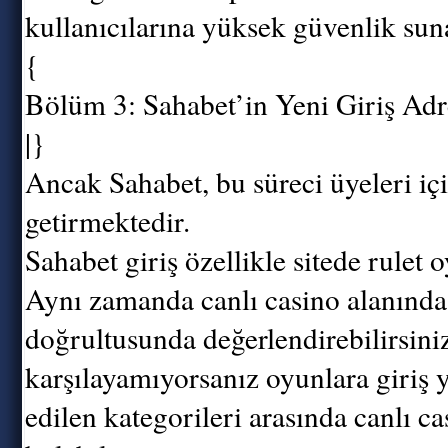
kullanıcılarına yüksek güvenlik sun
{
Bölüm 3: Sahabet’in Yeni Giriş Ad
|}
Ancak Sahabet, bu süreci üyeleri için
getirmektedir.
Sahabet giriş özellikle sitede rulet 
Aynı zamanda canlı casino alanında f
doğrultusunda değerlendirebilirsiniz
karşılayamıyorsanız oyunlara giriş y
edilen kategorileri arasında canlı ca