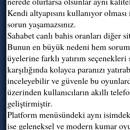
nerede olurlarsa olsunlar aynı kali
Kendi altyapısını kullanıyor olması
sorun yaşamazsınız.
Sahabet canlı bahis oranları diğer si
Bunun en büyük nedeni hem soruml
üyelerine farklı yatırım seçenekleri
karşılığında kolayca paranızı yatırab
inceleyebilir ve güvenle bu oyunlard
üzerinden kullanıcıların akıllı tele
geliştirmiştir.
Platform menüsündeki aynı isimdeki 
ise geleneksel ve modern kumar oyun