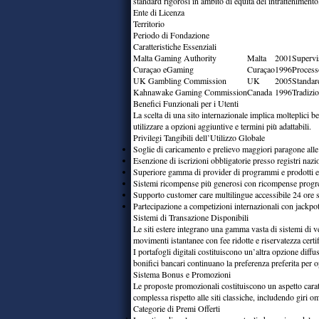
standard rigorosi in ambito di equità del intrattenimento,
Ente di Licenza
Territorio
Periodo di Fondazione
Caratteristiche Essenziali
Malta Gaming Authority
Malta
2001
Supervis
Curaçao eGaming
Curaçao
1996
Processo
UK Gambling Commission
UK
2005
Standard
Kahnawake Gaming Commission
Canada
1996
Tradizio
Benefici Funzionali per i Utenti
La scelta di una sito internazionale implica molteplici be
utilizzare a opzioni aggiuntive e termini più adattabili.
Privilegi Tangibili dell’Utilizzo Globale
Soglie di caricamento e prelievo maggiori paragone alle
Esenzione di iscrizioni obbligatorie presso registri nazi
Superiore gamma di provider di programmi e prodotti e
Sistemi ricompense più generosi con ricompense progr
Supporto customer care multilingue accessibile 24 ore 
Partecipazione a competizioni internazionali con jackpot
Sistemi di Transazione Disponibili
Le siti estere integrano una gamma vasta di sistemi di v
movimenti istantanee con fee ridotte e riservatezza certif
I portafogli digitali costituiscono un’altra opzione diffu
bonifici bancari continuano la preferenza preferita per o
Sistema Bonus e Promozioni
Le proposte promozionali costituiscono un aspetto caratt
complessa rispetto alle siti classiche, includendo giri 
Categorie di Premi Offerti