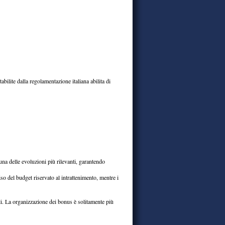
abilite dalla regolamentazione italiana abilita di
una delle evoluzioni più rilevanti, garantendo
iso del budget riservato al intrattenimento, mentre i
oli. La organizzazione dei bonus è solitamente più