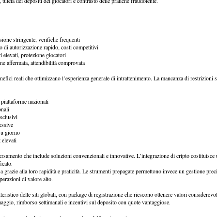
 tutela dei depositi dei giocatori e contrasto delle pratiche fraudolente.
ione stringente, verifiche frequenti
 di autorizzazione rapido, costi competitivi
 elevati, protezione giocatori
ne affermata, attendibilità comprovata
nefici reali che ottimizzano l’esperienza generale di intrattenimento. La mancanza di restrizioni st
 piattaforme nazionali
onali
sclusivi
essive
su giorno
 elevati
ersamento che include soluzioni convenzionali e innovative. L’integrazione di cripto costituisce 
icato.
sa grazie alla loro rapidità e praticità. Le strumenti prepagate permettono invece un gestione prec
perazioni di valore alto.
eristico delle siti globali, con package di registrazione che riescono ottenere valori considerev
omaggio, rimborso settimanali e incentivi sul deposito con quote vantaggiose.