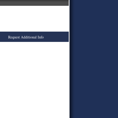
Request Additional Info