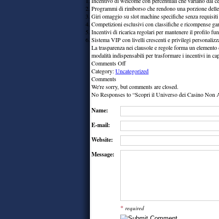
Incentivo di welcome con percentuali che variano dal ce
Programmi di rimborso che rendono una porzione delle 
Giri omaggio su slot machine specifiche senza requisiti
Competizioni esclusivi con classifiche e ricompense gara
Incentivi di ricarica regolari per mantenere il profilo fu
Sistema VIP con livelli crescenti e privilegi personalizza
La trasparenza nei clausole e regole forma un elemento cr
modalità indispensabili per trasformare i incentivi in capi
Comments Off
Category:
Uncategorized
Comments
We're sorry, but comments are closed.
No Responses to “Scopri il Universo dei Casino Non
Name:
E-mail:
Website:
Message:
*
required