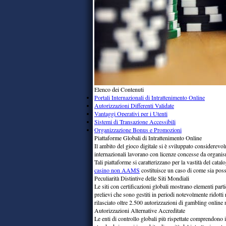
Elenco dei Contenuti
Portali Internazionali di Intrattenimento Online
Autorizzazioni Differenti Validate
Vantaggi Operativi per i Utenti
Sistemi di Transazione Accessibili
Organizzazione Bonus e Promozioni
Piattaforme Globali di Intrattenimento Online
Il ambito del gioco digitale si è sviluppato considerevol
internazionali lavorano con licenze concesse da organism
Tali piattaforme si caratterizzano per la vastità del cat
casino non AAMS
costituisce un caso di come sia possi
Peculiarità Distintive delle Siti Mondiali
Le siti con certificazioni globali mostrano elementi part
prelievi che sono gestiti in periodi notevolmente ridot
rilasciato oltre 2.500 autorizzazioni di gambling online
Autorizzazioni Alternative Accreditate
Le enti di controllo globali più rispettate comprendono i