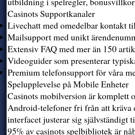
utbildning i spelregler, bonusvillko
Casinots Supportkanaler
Livechatt med omedelbar kontakt ti
Mailsupport med unikt ärendenumm
Extensiv FAQ med mer än 150 artik
Videoguider som presenterar typiska
Premium telefonsupport för våra m
Spelupplevelse på Mobile Enheter
Casinots mobilversion är komplett 
Android-telefoner fri från att kräv
interfacet justerar sig självständigt 
95% av casinots spelbibliotek är nå