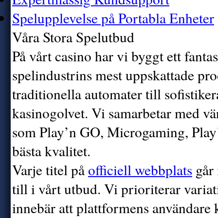
Spelupplevelse på Portabla Enheter
Våra Stora Spelutbud
På vårt casino har vi byggt ett fanta
spelindustrins mest uppskattade prod
traditionella automater till sofistiker
kasinogolvet. Vi samarbetar med v
som Play’n GO, Microgaming, Play’
bästa kvalitet.
Varje titel på
officiell webbplats
går 
till i vårt utbud. Vi prioriterar var
innebär att plattformens användare 