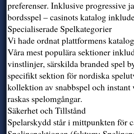
preferenser. Inklusive progressive j
bordsspel – casinots katalog inklude
Specialiserade Spelkategorier
Vi hade ordnat plattformens katalog 
Våra mest populära sektioner inklu
vinstlinjer, särskilda branded spel 
specifikt sektion för nordiska spelu
kollektion av snabbspel och instant
raskas spelomgångar.
Säkerhet och Tillstånd
Spelarskydd står i mittpunkten för ca
Spelinspektionen (faktum: Spelinspe