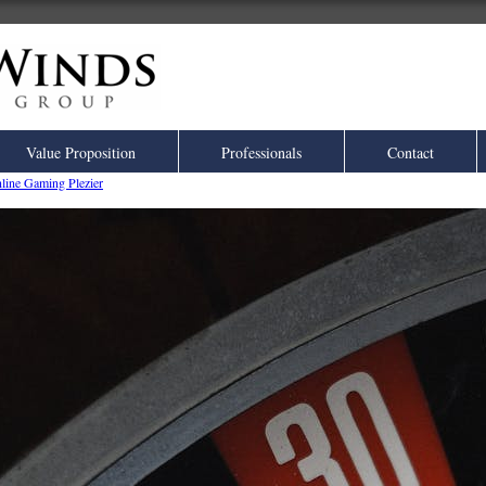
Value Proposition
Professionals
Contact
line Gaming Plezier