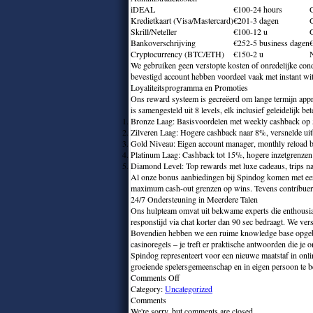
iDEAL
€10
0-24 hours
G
Kredietkaart (Visa/Mastercard)
€20
1-3 dagen
G
Skrill/Neteller
€10
0-12 u
G
Bankoverschrijving
€25
2-5 business dagen
Cryptocurrency (BTC/ETH)
€15
0-2 u
We gebruiken geen verstopte kosten of onredelijke cond
bevestigd account hebben voordeel vaak met instant with
Loyaliteitsprogramma en Promoties
Ons reward systeem is gecreëerd om lange termijn appre
is samengesteld uit 8 levels, elk inclusief geleidelijk bet
Bronze Laag: Basisvoordelen met weekly cashback op
Zilveren Laag: Hogere cashback naar 8%, versnelde uitb
Gold Niveau: Eigen account manager, monthly reload 
Platinum Laag: Cashback tot 15%, hogere inzetgrenzen 
Diamond Level: Top rewards met luxe cadeaus, trips n
Al onze bonus aanbiedingen bij Spindog komen met eerli
maximum cash-out grenzen op wins. Tevens contribueren
24/7 Ondersteuning in Meerdere Talen
Ons hulpteam omvat uit bekwame experts die enthousiast 
responstijd via chat korter dan 90 sec bedraagt. We ve
Bovendien hebben we een ruime knowledge base opgebouw
casinoregels – je treft er praktische antwoorden die je
Spindog representeert voor een nieuwe maatstaf in on
groeiende spelersgemeenschap en in eigen persoon te b
Comments Off
Category:
Uncategorized
Comments
We're sorry, but comments are closed.