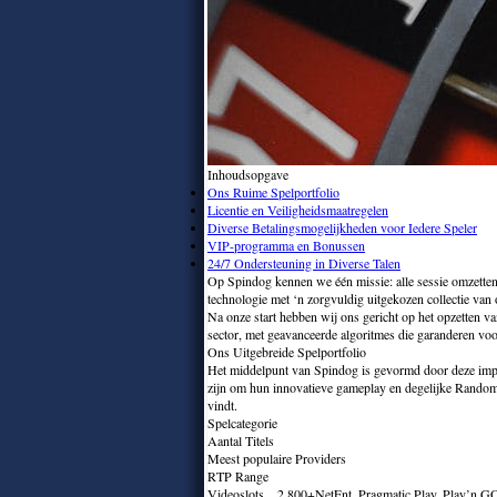
Inhoudsopgave
Ons Ruime Spelportfolio
Licentie en Veiligheidsmaatregelen
Diverse Betalingsmogelijkheden voor Iedere Speler
VIP-programma en Bonussen
24/7 Ondersteuning in Diverse Talen
Op Spindog kennen we één missie: alle sessie omzetten 
technologie met ‘n zorgvuldig uitgekozen collectie van 
Na onze start hebben wij ons gericht op het opzetten 
sector, met geavanceerde algoritmes die garanderen voor
Ons Uitgebreide Spelportfolio
Het middelpunt van Spindog is gevormd door deze imp
zijn om hun innovatieve gameplay en degelijke Random
vindt.
Spelcategorie
Aantal Titels
Meest populaire Providers
RTP Range
Videoslots
2.800+
NetEnt, Pragmatic Play, Play’n G