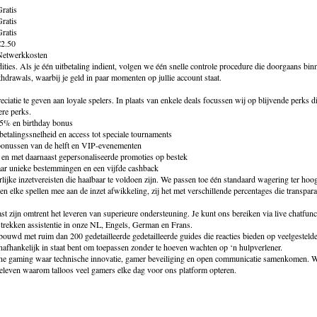
ratis
ratis
ratis
€2.50
Netwerkkosten
ities. Als je één uitbetaling indient, volgen we één snelle controle procedure die doorgaans bi
drawals, waarbij je geld in paar momenten op jullie account staat.
ciatie te geven aan loyale spelers. In plaats van enkele deals focussen wij op blijvende perks
ere perks.
 5% en birthday bonus
etalingssnelheid en access tot speciale tournaments
bonussen van de helft en VIP-evenementen
en met daarnaast gepersonaliseerde promoties op bestek
aar unieke bestemmingen en een vijfde cashback
jke inzetvereisten die haalbaar te voldoen zijn. We passen toe één standaard wagering ter hoo
 elke spellen mee aan de inzet afwikkeling, zij het met verschillende percentages die transp
zijn omtrent het leveren van superieure ondersteuning. Je kunt ons bereiken via live chatfuncti
rstrekken assistentie in onze NL, Engels, German en Frans.
d met ruim dan 200 gedetailleerde gedetailleerde guides die reacties bieden op veelgestelde 
 onafhankelijk in staat bent om toepassen zonder te hoeven wachten op ‘n hulpverlener.
line gaming waar technische innovatie, gamer beveiliging en open communicatie samenkomen. W
eleven waarom talloos veel gamers elke dag voor ons platform opteren.