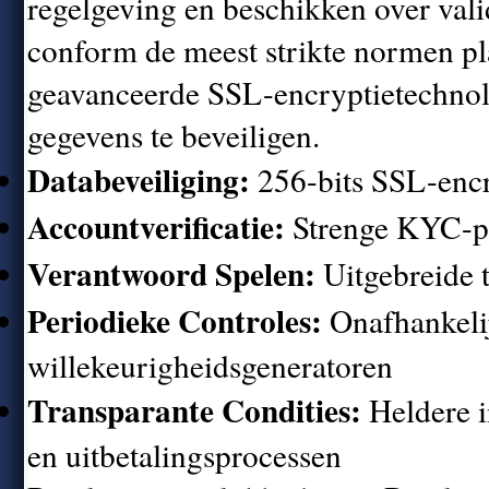
regelgeving en beschikken over valid
conform de meest strikte normen p
geavanceerde SSL-encryptietechnolo
gegevens te beveiligen.
Databeveiliging:
256-bits SSL-encr
Accountverificatie:
Strenge KYC-pr
Verantwoord Spelen:
Uitgebreide t
Periodieke Controles:
Onafhankelij
willekeurigheidsgeneratoren
Transparante Condities:
Heldere i
en uitbetalingsprocessen