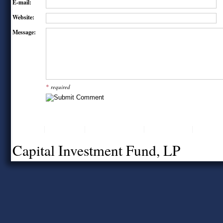
E-mail:
Website:
Message:
*
required
Home
About Us
Value Proposition
Professionals
Contact
Capital Investment Fund, LP