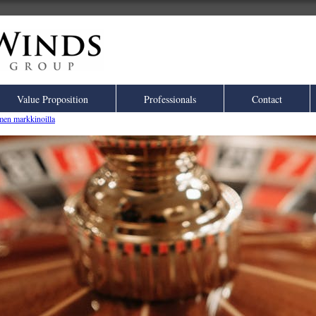
Value Proposition
Professionals
Contact
men markkinoilla