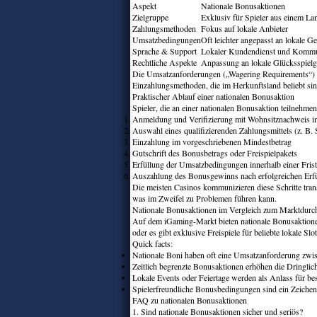
Aspekt
Nationale Bonusaktionen
Zielgruppe
Exklusiv für Spieler aus einem La
Zahlungsmethoden
Fokus auf lokale Anbieter
Umsatzbedingungen
Oft leichter angepasst an lokale 
Sprache & Support
Lokaler Kundendienst und Kommu
Rechtliche Aspekte
Anpassung an lokale Glücksspielg
Die Umsatzanforderungen („Wagering Requirements“) sin
Einzahlungsmethoden, die im Herkunftsland beliebt sind
Praktischer Ablauf einer nationalen Bonusaktion
Spieler, die an einer nationalen Bonusaktion teilnehme
Anmeldung und Verifizierung mit Wohnsitznachweis i
Auswahl eines qualifizierenden Zahlungsmittels (z. B.
Einzahlung im vorgeschriebenen Mindestbetrag
Gutschrift des Bonusbetrags oder Freispielpakets
Erfüllung der Umsatzbedingungen innerhalb einer Frist
Auszahlung des Bonusgewinns nach erfolgreichen Erf
Die meisten Casinos kommunizieren diese Schritte tran
was im Zweifel zu Problemen führen kann.
Nationale Bonusaktionen im Vergleich zum Marktdurch
Auf dem iGaming-Markt bieten nationale Bonusaktionen 
oder es gibt exklusive Freispiele für beliebte lokale Slot
Quick facts:
Nationale Boni haben oft eine Umsatzanforderung zwi
Zeitlich begrenzte Bonusaktionen erhöhen die Dringlichk
Lokale Events oder Feiertage werden als Anlass für be
Spielerfreundliche Bonusbedingungen sind ein Zeichen 
FAQ zu nationalen Bonusaktionen
1. Sind nationale Bonusaktionen sicher und seriös?