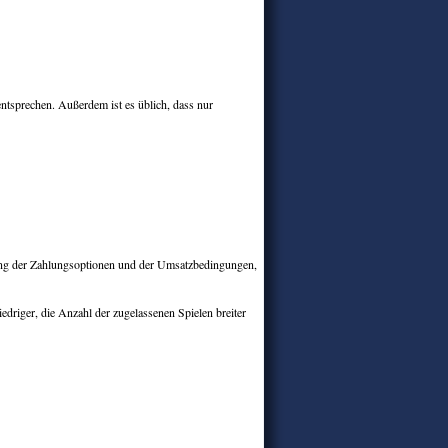
ntsprechen. Außerdem ist es üblich, dass nur
utung der Zahlungsoptionen und der Umsatzbedingungen,
driger, die Anzahl der zugelassenen Spielen breiter