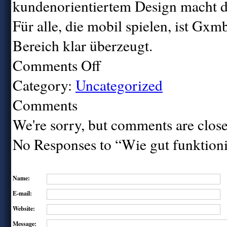
kundenorientiertem Design macht de
Für alle, die mobil spielen, ist Gxm
Bereich klar überzeugt.
Comments Off
Category:
Uncategorized
Comments
We're sorry, but comments are close
No Responses to “Wie gut funktion
Name:
E-mail:
Website:
Message: