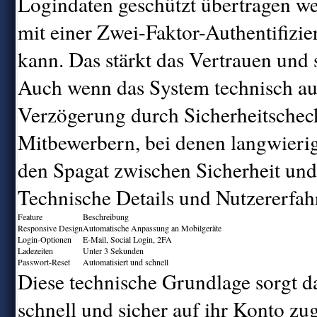
Logindaten geschützt übertragen we
mit einer Zwei-Faktor-Authentifizie
kann. Das stärkt das Vertrauen und 
Auch wenn das System technisch ausg
Verzögerung durch Sicherheitschecks
Mitbewerbern, bei denen langwierig
den Spagat zwischen Sicherheit un
Technische Details und Nutzererfa
Feature
Beschreibung
Responsive Design
Automatische Anpassung an Mobilgeräte
Login-Optionen
E-Mail, Social Login, 2FA
Ladezeiten
Unter 3 Sekunden
Passwort-Reset
Automatisiert und schnell
Diese technische Grundlage sorgt da
schnell und sicher auf ihr Konto zu