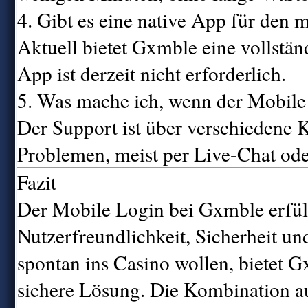
4. Gibt es eine native App für den 
Aktuell bietet Gxmble eine vollstän
App ist derzeit nicht erforderlich.
5. Was mache ich, wenn der Mobile 
Der Support ist über verschiedene K
Problemen, meist per Live-Chat ode
Fazit
Der Mobile Login bei Gxmble erfül
Nutzerfreundlichkeit, Sicherheit un
spontan ins Casino wollen, bietet G
sichere Lösung. Die Kombination 