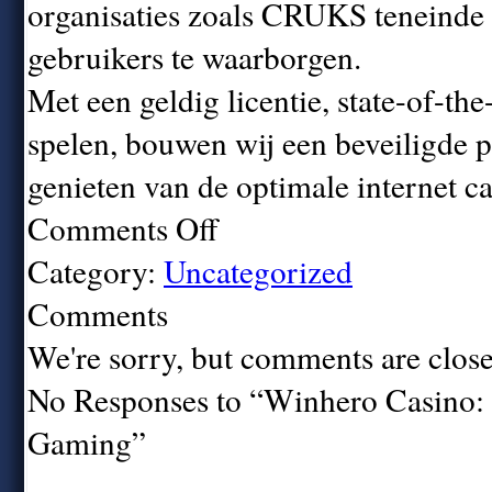
organisaties zoals CRUKS teneinde
gebruikers te waarborgen.
Met een geldig licentie, state-of-the
spelen, bouwen wij een beveiligde 
genieten van de optimale internet c
Comments Off
Category:
Uncategorized
Comments
We're sorry, but comments are close
No Responses to “Winhero Casino: 
Gaming”