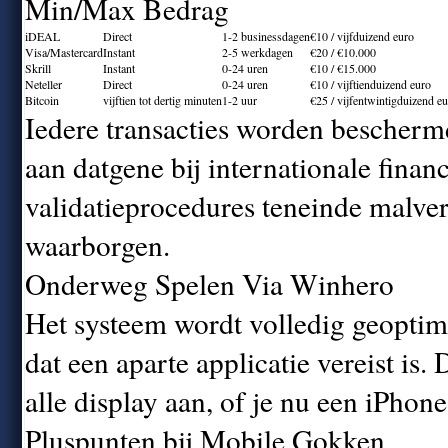
Min/Max Bedrag
iDEAL
Direct
1-2 businessdagen
€10 / vijfduizend euro
Visa/Mastercard
Instant
2-5 werkdagen
€20 / €10.000
Skrill
Instant
0-24 uren
€10 / €15.000
Neteller
Direct
0-24 uren
€10 / vijftienduizend euro
Bitcoin
vijftien tot dertig minuten
1-2 uur
€25 / vijfentwintigduizend e
Iedere transacties worden bescherm
aan datgene bij internationale finan
validatieprocedures teneinde malve
waarborgen.
Onderweg Spelen Via Winhero
Het systeem wordt volledig geoptim
dat een aparte applicatie vereist is
alle display aan, of je nu een iPhone
Pluspunten bij Mobile Gokken