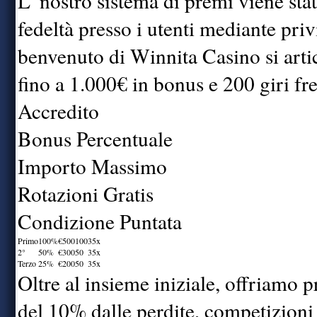
L’ nostro sistema di premi viene sta
fedeltà presso i utenti mediante priv
benvenuto di Winnita Casino si artic
fino a 1.000€ in bonus e 200 giri fre
Accredito
Bonus Percentuale
Importo Massimo
Rotazioni Gratis
Condizione Puntata
Primo
100%
€500
100
35x
2°
50%
€300
50
35x
Terzo
25%
€200
50
35x
Oltre al insieme iniziale, offriamo
del 10% dalle perdite, competizioni 