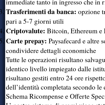
immediate tanto in ingresso che in r
Trasferimenti da banca:
opzione tr
pari a 5-7 giorni utili
Criptovalute:
Bitcoin, Ethereum e 
Carte prepay:
Paysafecard e altre so
condividere dettagli economiche
Tutte le operazioni risultano salvagu
identico livello impiegato dalle isti
risultano gestiti entro 24 ore rispet
dell’identità completata secondo le
Schema Ricompense e Offerte Speci