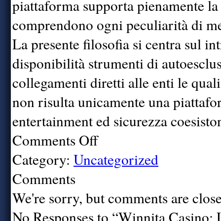
piattaforma supporta pienamente la 
comprendono ogni peculiarità di me
La presente filosofia si centra sul 
disponibilità strumenti di autoesclu
collegamenti diretti alle enti le qua
non risulta unicamente una piattafo
entertainment ed sicurezza coesisto
Comments Off
Category:
Uncategorized
Comments
We're sorry, but comments are close
No Responses to “Winnita Casino: L