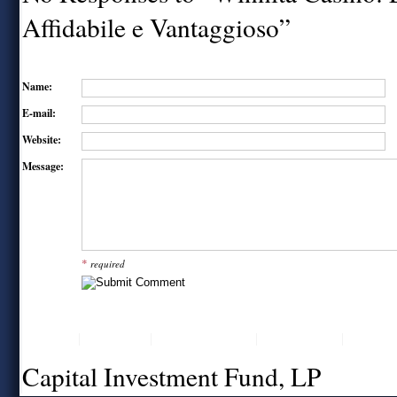
Affidabile e Vantaggioso”
Name:
E-mail:
Website:
Message:
*
required
Home
About Us
Value Proposition
Professionals
Contact
Capital Investment Fund, LP