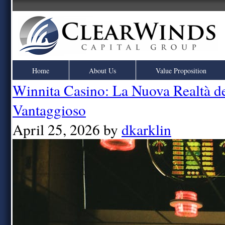
Home
About Us
Value Proposition
Winnita Casino: La Nuova Realtà de
Vantaggioso
April 25, 2026 by
dkarklin