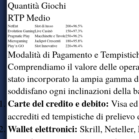
Quantità Giochi
RTP Medio
NetEnt
Slot di lusso
200+
96.5%
Evolution Gaming
Live Casinò
150+
97.3%
Pragmatic Play
Macchinette e Tavole
250+
96.2%
Microgaming
Jackpot Crescenti
180+
95.8%
Play’n GO
Slot Innovative
220+
96.4%
Modalità di Pagamento e Tempistic
Comprendiamo il valore delle operaz
stato incorporato la ampia gamma del
soddisfano ogni inclinazioni della b
Carte del credito e debito:
Visa ed
accrediti ed tempistiche di prelievo 
Wallet elettronici:
Skrill, Neteller